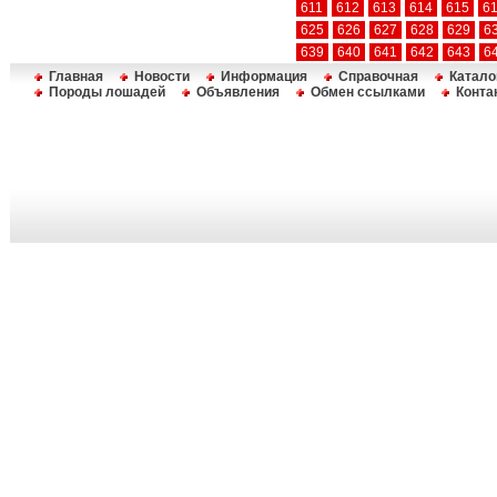
611
612
613
614
615
6
625
626
627
628
629
6
639
640
641
642
643
6
Главная
Новости
Информация
Справочная
Катало
Породы лошадей
Объявления
Обмен ссылками
Конта