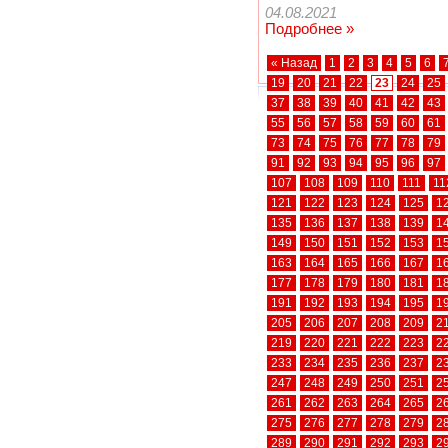
04.08.2021
Подробнее »
« Назад
1
2
3
4
5
6
19
20
21
22
23
24
25
37
38
39
40
41
42
43
55
56
57
58
59
60
61
73
74
75
76
77
78
79
91
92
93
94
95
96
97
107
108
109
110
111
11
121
122
123
124
125
1
135
136
137
138
139
1
149
150
151
152
153
1
163
164
165
166
167
1
177
178
179
180
181
1
191
192
193
194
195
1
205
206
207
208
209
2
219
220
221
222
223
2
233
234
235
236
237
2
247
248
249
250
251
2
261
262
263
264
265
2
275
276
277
278
279
2
289
290
291
292
293
2