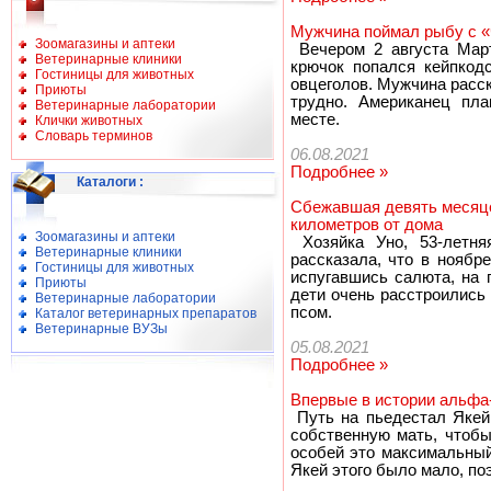
Мужчина поймал рыбу с «
Зоомагазины и аптеки
Вечером 2 августа Март
Ветеринарные клиники
крючок попался кейпкодс
Гостиницы для животных
овцеголов. Мужчина расск
Приюты
трудно. Американец пла
Ветеринарные лаборатории
месте.
Клички животных
Словарь терминов
06.08.2021
Подробнее »
Каталоги
:
Сбежавшая девять месяце
километров от дома
Зоомагазины и аптеки
Хозяйка Уно, 53-летняя
Ветеринарные клиники
рассказала, что в ноябр
Гостиницы для животных
испугавшись салюта, на 
Приюты
дети очень расстроились
Ветеринарные лаборатории
псом.
Каталог ветеринарных препаратов
Ветеринарные ВУЗы
05.08.2021
Подробнее »
Впервые в истории альфа
Путь на пьедестал Якей 
собственную мать, чтобы
особей это максимальный
Якей этого было мало, по