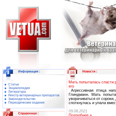
Информация
:
Новости
:
Мать попыталась спасти р
Статьи
его
Энциклопедия
Агрессивная птица напа
Литература
Глиндманн. Мать попыта
Реестр ветеринарных препаратов
уворачиваться от сороки, 
Законодательство
Периодические издания
споткнулась и упала вмес
09.08.2021
Справочная
:
Подробнее »