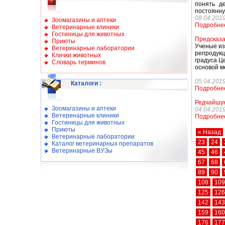
понять д
постоянну
08.04.201
Зоомагазины и аптеки
Подробне
Ветеринарные клиники
Гостиницы для животных
Предсказ
Приюты
Ученые из
Ветеринарные лаборатории
репродукц
Клички животных
градуса Ц
Словарь терминов
основой м
05.04.201
Каталоги
:
Подробне
Редчайшую
Зоомагазины и аптеки
04.04.201
Ветеринарные клиники
Подробне
Гостиницы для животных
Приюты
« Назад
Ветеринарные лаборатории
23
24
Каталог ветеринарных препаратов
Ветеринарные ВУЗы
45
46
67
68
89
90
108
109
125
126
142
143
159
160
176
177