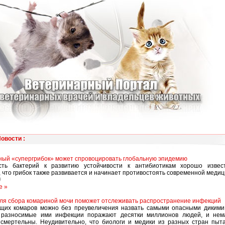
Новости
:
ый «супергрибок» может спровоцировать глобальную эпидемию
сть бактерий к развитию устойчивости к антибиотикам хорошо извес
, что грибок также развивается и начинает противостоять современной медиц
9
е »
ля сбора комариной мочи поможет отслеживать распространение инфекций
ущих комаров можно без преувеличения назвать самыми опасными дикими
 разносимые ими инфекции поражают десятки миллионов людей, и нем
смертельны. Неудивительно, что биологи и медики из разных стран пыт