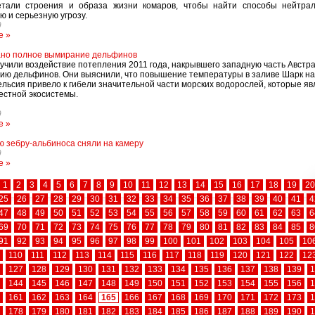
етали строения и образа жизни комаров, чтобы найти способы нейтрал
ю и серьезную угрозу.
9
е »
ано полное вымирание дельфинов
учили воздействие потепления 2011 года, накрывшего западную часть Австра
ию дельфинов. Они выяснили, что повышение температуры в заливе Шарк на
ельсия привело к гибели значительной части морских водорослей, которые я
естной экосистемы.
9
е »
 зебру-альбиноса сняли на камеру
9
е »
1
2
3
4
5
6
7
8
9
10
11
12
13
14
15
16
17
18
19
20
25
26
27
28
29
30
31
32
33
34
35
36
37
38
39
40
41
4
47
48
49
50
51
52
53
54
55
56
57
58
59
60
61
62
63
6
69
70
71
72
73
74
75
76
77
78
79
80
81
82
83
84
85
8
91
92
93
94
95
96
97
98
99
100
101
102
103
104
105
10
110
111
112
113
114
115
116
117
118
119
120
121
122
12
127
128
129
130
131
132
133
134
135
136
137
138
139
1
144
145
146
147
148
149
150
151
152
153
154
155
156
1
161
162
163
164
165
166
167
168
169
170
171
172
173
1
178
179
180
181
182
183
184
185
186
187
188
189
190
1