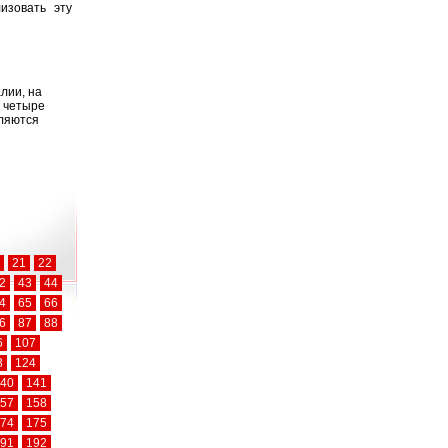
изовать эту
лии, на
 четыре
вляются
21
22
2
43
44
4
65
66
6
87
88
6
107
3
124
40
141
57
158
74
175
91
192