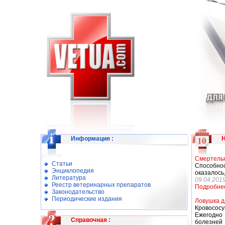
Информация
:
Смертельн
Статьи
Способно
Энциклопедия
оказалось
Литература
09.04.201
Реестр ветеринарных препаратов
Подробне
Законодательство
Периодические издания
Ловушка д
Кровосос
Ежегодно
Справочная
:
болезней 