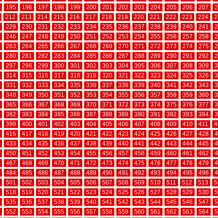
195
196
197
198
199
200
201
202
203
204
205
206
207
2
212
213
214
215
216
217
218
219
220
221
222
223
224
2
229
230
231
232
233
234
235
236
237
238
239
240
241
2
246
247
248
249
250
251
252
253
254
255
256
257
258
2
263
264
265
266
267
268
269
270
271
272
273
274
275
2
280
281
282
283
284
285
286
287
288
289
290
291
292
2
297
298
299
300
301
302
303
304
305
306
307
308
309
3
314
315
316
317
318
319
320
321
322
323
324
325
326
3
331
332
333
334
335
336
337
338
339
340
341
342
343
3
348
349
350
351
352
353
354
355
356
357
358
359
360
3
365
366
367
368
369
370
371
372
373
374
375
376
377
3
382
383
384
385
386
387
388
389
390
391
392
393
394
3
399
400
401
402
403
404
405
406
407
408
409
410
411
4
416
417
418
419
420
421
422
423
424
425
426
427
428
4
433
434
435
436
437
438
439
440
441
442
443
444
445
4
450
451
452
453
454
455
456
457
458
459
460
461
462
4
467
468
469
470
471
472
473
474
475
476
477
478
479
4
484
485
486
487
488
489
490
491
492
493
494
495
496
4
501
502
503
504
505
506
507
508
509
510
511
512
513
5
518
519
520
521
522
523
524
525
526
527
528
529
530
5
535
536
537
538
539
540
541
542
543
544
545
546
547
5
552
553
554
555
556
557
558
559
560
561
562
563
564
5