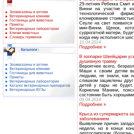
29-летняя Ребекка Смит 
Винни на участие в кон
Зоомагазины и аптеки
технологической фир
Ветеринарные клиники
клонирование стоимостью
Гостиницы для животных
Сеуле на свет появился 
Приюты
мин-Винни. Щенок, кот
Ветеринарные лаборатории
суррогатной матери, буде
Клички животных
Словарь терминов
когда ему исполнится шес
10.04.2014
Подробнее »
Каталоги
:
В зоопарке Швейцарии ус
душевную травму
Зоомагазины и аптеки
Вероятнее всего, безраз
Ветеринарные клиники
Маши к своим детям вы
Гостиницы для животных
людьми, не знали, как 
Приюты
слишком зациклены друг 
Ветеринарные лаборатории
детей у пары не будет
Каталог ветеринарных препаратов
Ветеринарные ВУЗы
Корнелиа Манини, пояс
состоянии быть хорошими
09.04.2014
Подробнее »
Крыса из супермаркета з
заболеванием
Выявление причин загадо
недели, но в конце кон
лептоспирозом (болезнь 