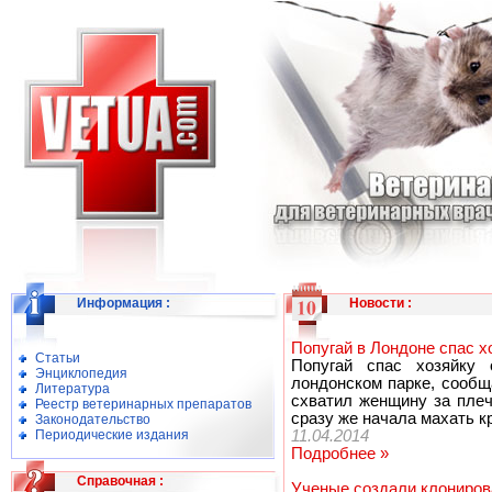
Информация
:
Новости
:
Попугай в Лондоне спас х
Статьи
Попугай спас хозяйку 
Энциклопедия
лондонском парке, сообщ
Литература
схватил женщину за плеч
Реестр ветеринарных препаратов
сразу же начала махать к
Законодательство
Периодические издания
11.04.2014
Подробнее »
Справочная
:
Ученые создали клониров