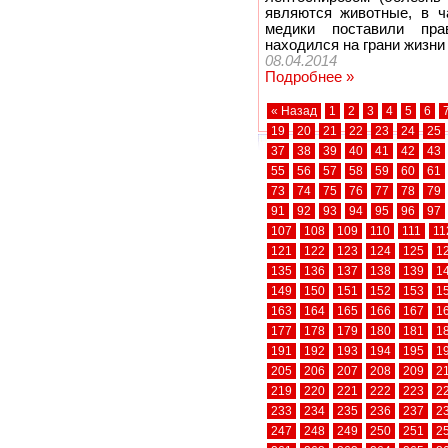
являются животные, в ч
медики поставили пра
находился на грани жизни 
08.04.2014
Подробнее »
« Назад
1
2
3
4
5
6
19
20
21
22
23
24
25
37
38
39
40
41
42
43
55
56
57
58
59
60
61
73
74
75
76
77
78
79
91
92
93
94
95
96
97
107
108
109
110
111
11
121
122
123
124
125
1
135
136
137
138
139
1
149
150
151
152
153
1
163
164
165
166
167
1
177
178
179
180
181
1
191
192
193
194
195
1
205
206
207
208
209
2
219
220
221
222
223
2
233
234
235
236
237
2
247
248
249
250
251
2