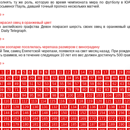
полнять ту же роль, которую во время чемпионата мира по футболу в Ю
осьминог Пауль, давший точный прогноз нескольких матчей.
1
е »
красил овец в оранжевый цвет
 английского графства Девон покрасил шерсть своих овец в оранжевый ц
Daily Telegraph.
1
е »
ком зоопарке поселилась черепаха размером с виноградину
 Тим, самец Египетской черепахи, появился на свет месяц назад. При рожде
ть граммов, но в течение следующих 10 лет его вес должен достигнуть 500 гра
1
е »
1
2
3
4
5
6
7
8
9
10
11
12
13
14
15
16
17
18
19
20
25
26
27
28
29
30
31
32
33
34
35
36
37
38
39
40
41
4
47
48
49
50
51
52
53
54
55
56
57
58
59
60
61
62
63
6
69
70
71
72
73
74
75
76
77
78
79
80
81
82
83
84
85
8
91
92
93
94
95
96
97
98
99
100
101
102
103
104
105
10
110
111
112
113
114
115
116
117
118
119
120
121
122
12
127
128
129
130
131
132
133
134
135
136
137
138
139
1
144
145
146
147
148
149
150
151
152
153
154
155
156
1
161
162
163
164
165
166
167
168
169
170
171
172
173
1
178
179
180
181
182
183
184
185
186
187
188
189
190
1