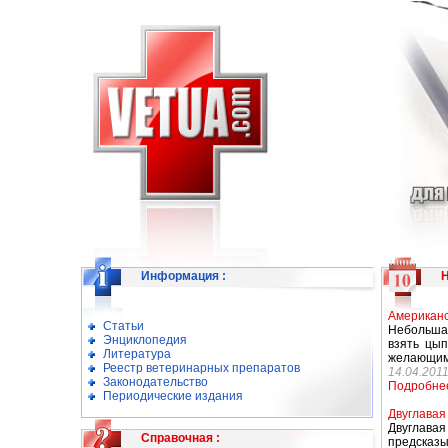
Информация
:
Американс
Статьи
Небольша
Энциклопедия
взять цып
Литература
желающим 
Реестр ветеринарных препаратов
14.04.201
Законодательство
Подробне
Периодические издания
Двуглавая
Двуглава
Справочная
:
предсказы