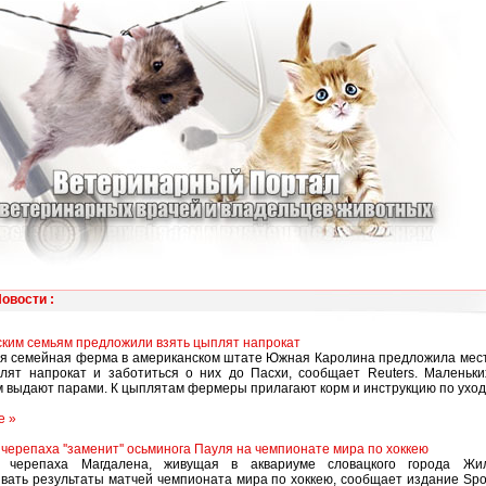
Новости
:
ким семьям предложили взять цыплят напрокат
я семейная ферма в американском штате Южная Каролина предложила мес
лят напрокат и заботиться о них до Пасхи, сообщает Reuters. Маленьки
выдают парами. К цыплятам фермеры прилагают корм и инструкцию по уходу
1
е »
 черепаха ''заменит'' осьминога Пауля на чемпионате мира по хоккею
я черепаха Магдалена, живущая в аквариуме словацкого города Жи
вать результаты матчей чемпионата мира по хоккею, сообщает издание Spor