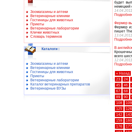
будет вы
немецкий 
14.04.201
Зоомагазины и аптеки
Подробне
Ветеринарные клиники
Гостиницы для животных
Фермер вы
Приюты
Фермер из
Ветеринарные лаборатории
пишет The 
Клички животных
13.04.201
Словарь терминов
Подробне
В английс
Каталоги
:
Крошечный
всего шес
12.04.201
Зоомагазины и аптеки
Подробне
Ветеринарные клиники
Гостиницы для животных
« Назад
Приюты
23
24
Ветеринарные лаборатории
Каталог ветеринарных препаратов
45
46
Ветеринарные ВУЗы
67
68
89
90
108
109
125
126
142
143
159
160
176
177