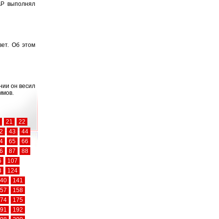
АР выполнял
вет. Об этом
нии он весил
ммов.
21
22
2
43
44
4
65
66
6
87
88
6
107
3
124
40
141
57
158
74
175
91
192