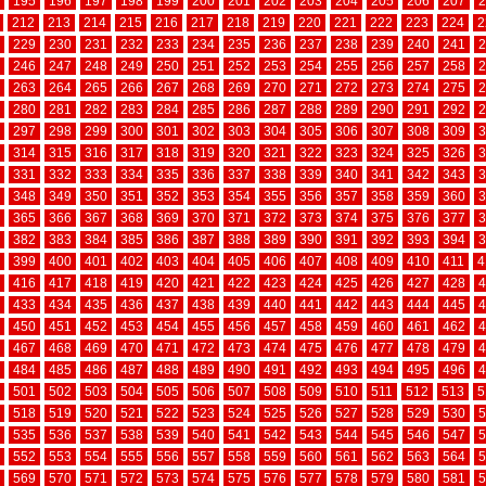
195
196
197
198
199
200
201
202
203
204
205
206
207
2
212
213
214
215
216
217
218
219
220
221
222
223
224
2
229
230
231
232
233
234
235
236
237
238
239
240
241
2
246
247
248
249
250
251
252
253
254
255
256
257
258
2
263
264
265
266
267
268
269
270
271
272
273
274
275
2
280
281
282
283
284
285
286
287
288
289
290
291
292
2
297
298
299
300
301
302
303
304
305
306
307
308
309
3
314
315
316
317
318
319
320
321
322
323
324
325
326
3
331
332
333
334
335
336
337
338
339
340
341
342
343
3
348
349
350
351
352
353
354
355
356
357
358
359
360
3
365
366
367
368
369
370
371
372
373
374
375
376
377
3
382
383
384
385
386
387
388
389
390
391
392
393
394
3
399
400
401
402
403
404
405
406
407
408
409
410
411
4
416
417
418
419
420
421
422
423
424
425
426
427
428
4
433
434
435
436
437
438
439
440
441
442
443
444
445
4
450
451
452
453
454
455
456
457
458
459
460
461
462
4
467
468
469
470
471
472
473
474
475
476
477
478
479
4
484
485
486
487
488
489
490
491
492
493
494
495
496
4
501
502
503
504
505
506
507
508
509
510
511
512
513
5
518
519
520
521
522
523
524
525
526
527
528
529
530
5
535
536
537
538
539
540
541
542
543
544
545
546
547
5
552
553
554
555
556
557
558
559
560
561
562
563
564
5
569
570
571
572
573
574
575
576
577
578
579
580
581
5