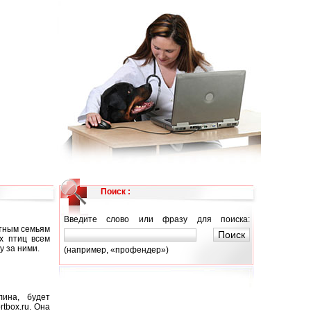
Поиск :
Введите слово или фразу для поиска:
тным семьям
х птиц всем
 за ними.
(например, «профендер»)
лина, будет
tbox.ru. Она