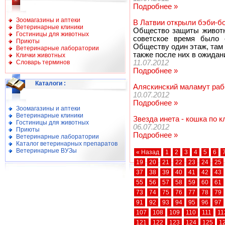
Подробнее »
Зоомагазины и аптеки
В Латвии открыли бэби-бо
Ветеринарные клиники
Общество защиты живо
Гостиницы для животных
советское время было 
Приюты
Обществу один этаж, там 
Ветеринарные лаборатории
также после них в ожидан
Клички животных
Словарь терминов
11.07.2012
Подробнее »
Каталоги
:
Аляскинский маламут раб
10.07.2012
Подробнее »
Зоомагазины и аптеки
Ветеринарные клиники
Звезда инета - кошка по 
Гостиницы для животных
06.07.2012
Приюты
Подробнее »
Ветеринарные лаборатории
Каталог ветеринарных препаратов
Ветеринарные ВУЗы
« Назад
1
2
3
4
5
6
19
20
21
22
23
24
25
37
38
39
40
41
42
43
55
56
57
58
59
60
61
73
74
75
76
77
78
79
91
92
93
94
95
96
97
107
108
109
110
111
11
121
122
123
124
125
1