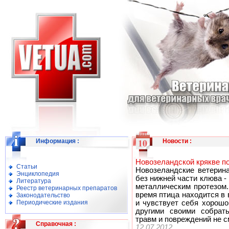
Информация
:
Новости
:
Новозеландской крякве п
Статьи
Новозеландские ветерин
Энциклопедия
без нижней части клюва 
Литература
металлическим протезом.
Реестр ветеринарных препаратов
время птица находится в
Законодательство
Периодические издания
и чувствует себя хорошо
другими своими собрать
травм и повреждений не с
Справочная
:
12.07.2012