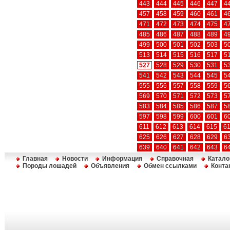
443
444
445
446
447
4
457
458
459
460
461
4
471
472
473
474
475
4
485
486
487
488
489
4
499
500
501
502
503
5
513
514
515
516
517
5
527
528
529
530
531
5
541
542
543
544
545
5
555
556
557
558
559
5
569
570
571
572
573
5
583
584
585
586
587
5
597
598
599
600
601
6
611
612
613
614
615
6
625
626
627
628
629
6
639
640
641
642
643
6
Главная
Новости
Информация
Справочная
Катало
Породы лошадей
Объявления
Обмен ссылками
Конта