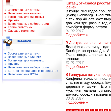
Китаец отказался расстать
юаней
Зоомагазины и аптеки
В конце 70-х годов прошл
Ветеринарные клиники
(Wang Genliang) 20-сант
Гостиницы для животных
с тех пор 40 лет куст вы
Приюты
два или три раза в год 
Ветеринарные лаборатории
приобрел форму петуха.
Клички животных
Словарь терминов
01.02.2017
Подробнее »
Каталоги
:
В Австралии начали поис
Дельфина-афалину, одет
Банбери во время Дня Ав
Зоомагазины и аптеки
Ткань покрывала часть т
Ветеринарные клиники
плавник.
Гостиницы для животных
31.01.2017
Приюты
Подробнее »
Ветеринарные лаборатории
Каталог ветеринарных препаратов
Ветеринарные ВУЗы
В Гондурасе петуха посад
Конфликт начался после
участке птицу соседа. Ему
деревья и шумит. Его п
мужчины начали ругатьс
другого, соседи вызвали 
30.01.2017
Подробнее »
« Назад
1
2
3
4
5
6