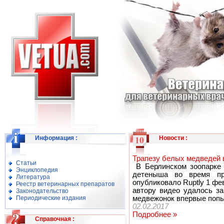
Информация
:
Новости
:
Трапезу белых медведей в
Статьи
В Берлинском зоопарке 
Энциклопедия
детеныша во время пр
Литература
опубликовало Ruptly 1 фев
Реестр ветеринарных препаратов
автору видео удалось за
Законодательство
Периодические издания
медвежонок впервые попы
02.02.2017
Подробнее »
Справочная
: