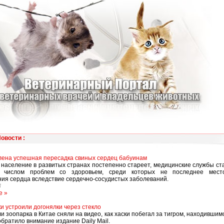
Новости
:
ена успешная пересадка свиных сердец бабуинам
 население в развитых странах постепенно стареет, медицинские службы ст
 числом проблем со здоровьем, среди которых не последнее мест
ия сердца вследствие сердечно-сосудистых заболеваний.
8
е »
ки устроили догонялки через стекло
и зоопарка в Китае сняли на видео, как хаски побегал за тигром, находившимс
обратило внимание издание Daily Mail.