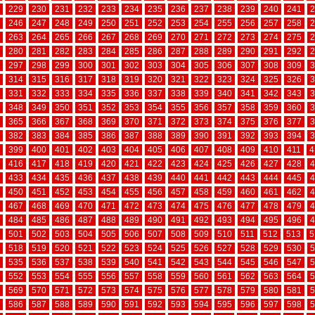
229
230
231
232
233
234
235
236
237
238
239
240
241
2
246
247
248
249
250
251
252
253
254
255
256
257
258
2
263
264
265
266
267
268
269
270
271
272
273
274
275
2
280
281
282
283
284
285
286
287
288
289
290
291
292
2
297
298
299
300
301
302
303
304
305
306
307
308
309
3
314
315
316
317
318
319
320
321
322
323
324
325
326
3
331
332
333
334
335
336
337
338
339
340
341
342
343
3
348
349
350
351
352
353
354
355
356
357
358
359
360
3
365
366
367
368
369
370
371
372
373
374
375
376
377
3
382
383
384
385
386
387
388
389
390
391
392
393
394
3
399
400
401
402
403
404
405
406
407
408
409
410
411
4
416
417
418
419
420
421
422
423
424
425
426
427
428
4
433
434
435
436
437
438
439
440
441
442
443
444
445
4
450
451
452
453
454
455
456
457
458
459
460
461
462
4
467
468
469
470
471
472
473
474
475
476
477
478
479
4
484
485
486
487
488
489
490
491
492
493
494
495
496
4
501
502
503
504
505
506
507
508
509
510
511
512
513
5
518
519
520
521
522
523
524
525
526
527
528
529
530
5
535
536
537
538
539
540
541
542
543
544
545
546
547
5
552
553
554
555
556
557
558
559
560
561
562
563
564
5
569
570
571
572
573
574
575
576
577
578
579
580
581
5
586
587
588
589
590
591
592
593
594
595
596
597
598
5