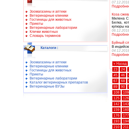
07.12.201
Подробне
Зоомагазины и аптеки
Коза сжев
Ветеринарные клиники
Милена Си
Гостиницы для животных
Белка, ко
Приюты
купюры на
Ветеринарные лаборатории
06.12.201
Клички животных
Подробне
Словарь терминов
Буйный сл
В индийск
Каталоги
:
04.12.201
Подробне
Зоомагазины и аптеки
« Назад
Ветеринарные клиники
23
24
Гостиницы для животных
Приюты
45
46
Ветеринарные лаборатории
67
68
Каталог ветеринарных препаратов
Ветеринарные ВУЗы
89
90
108
109
125
126
142
143
159
160
176
177
193
194
210
211