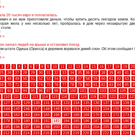
8
е »
ала 20 тысяч евро и поплатилась
мич и ее муж приготовили деньги, чтобы купить десять гектаров земли. Ко
торая жила у них несколько лет, пробралась в дом через незакрытую дв
 столе.
8
е »
он загнал людей на крыши и остановил поезд
ом штате Одиша (Орисса) в деревню ворвался дикий слон. Об этом сообщает 
8
е »
1
2
3
4
5
6
7
8
9
10
11
12
13
14
15
16
17
18
19
20
25
26
27
28
29
30
31
32
33
34
35
36
37
38
39
40
41
4
47
48
49
50
51
52
53
54
55
56
57
58
59
60
61
62
63
6
69
70
71
72
73
74
75
76
77
78
79
80
81
82
83
84
85
8
91
92
93
94
95
96
97
98
99
100
101
102
103
104
105
10
110
111
112
113
114
115
116
117
118
119
120
121
122
12
127
128
129
130
131
132
133
134
135
136
137
138
139
1
144
145
146
147
148
149
150
151
152
153
154
155
156
1
161
162
163
164
165
166
167
168
169
170
171
172
173
1
178
179
180
181
182
183
184
185
186
187
188
189
190
1
195
196
197
198
199
200
201
202
203
204
205
206
207
2
212
213
214
215
216
217
218
219
220
221
222
223
224
2