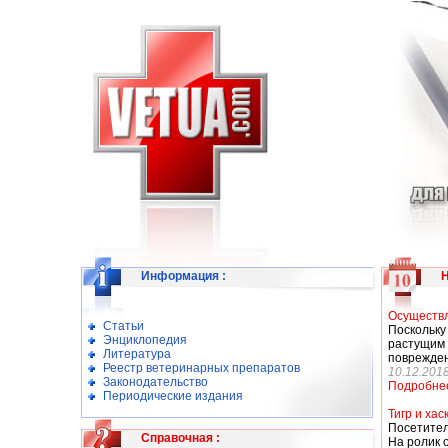
Информация
:
Осуществл
Статьи
Поскольку
Энциклопедия
растущим
Литература
поврежден
Реестр ветеринарных препаратов
10.12.201
Законодательство
Подробне
Периодические издания
Тигр и хас
Посетител
Справочная
:
На ролик 