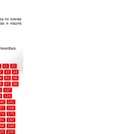
за по кличке
ерь и нашла
Newsflare.
21
22
2
43
44
4
65
66
6
87
88
6
107
3
124
40
141
57
158
74
175
91
192
08
209
25
226