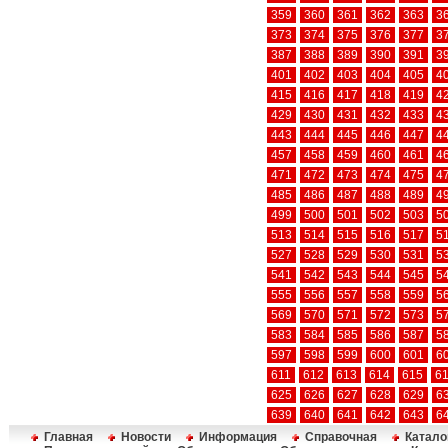
359
360
361
362
363
3
373
374
375
376
377
3
387
388
389
390
391
3
401
402
403
404
405
4
415
416
417
418
419
4
429
430
431
432
433
4
443
444
445
446
447
4
457
458
459
460
461
4
471
472
473
474
475
4
485
486
487
488
489
4
499
500
501
502
503
5
513
514
515
516
517
5
527
528
529
530
531
5
541
542
543
544
545
5
555
556
557
558
559
5
569
570
571
572
573
5
583
584
585
586
587
5
597
598
599
600
601
6
611
612
613
614
615
6
625
626
627
628
629
6
639
640
641
642
643
6
Главная
Новости
Информация
Справочная
Катало