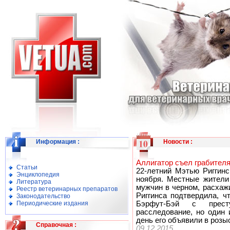
Информация
:
Новости
:
Аллигатор съел грабителя
Статьи
22-летний Мэтью Риггин
Энциклопедия
ноября. Местные жители
Литература
мужчин в черном, расхаж
Реестр ветеринарных препаратов
Риггинса подтвердила, ч
Законодательство
Периодические издания
Бэрфут-Бэй с прест
расследование, но один
день его объявили в розыс
Справочная
:
09.12.2015