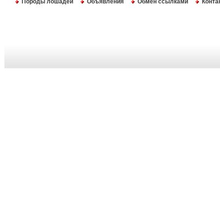
Породы лошадей
Объявления
Обмен ссылками
Конта