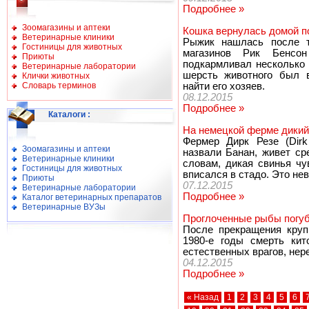
Подробнее »
Зоомагазины и аптеки
Кошка вернулась домой п
Ветеринарные клиники
Рыжик нашлась после т
Гостиницы для животных
магазинов Рик Бенсо
Приюты
подкармливал несколько 
Ветеринарные лаборатории
шерсть животного был в
Клички животных
Словарь терминов
найти его хозяев.
08.12.2015
Подробнее »
Каталоги
:
На немецкой ферме дикий 
Фермер Дирк Резе (Dirk
Зоомагазины и аптеки
назвали Банан, живет ср
Ветеринарные клиники
словам, дикая свинья чу
Гостиницы для животных
вписался в стадо. Это не
Приюты
07.12.2015
Ветеринарные лаборатории
Подробнее »
Каталог ветеринарных препаратов
Ветеринарные ВУЗы
Проглоченные рыбы погуб
После прекращения круп
1980-е годы смерть ки
естественных врагов, нер
04.12.2015
Подробнее »
« Назад
1
2
3
4
5
6