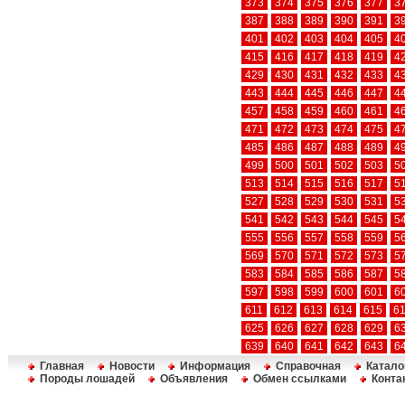
373
374
375
376
377
3
387
388
389
390
391
3
401
402
403
404
405
4
415
416
417
418
419
4
429
430
431
432
433
4
443
444
445
446
447
4
457
458
459
460
461
4
471
472
473
474
475
4
485
486
487
488
489
4
499
500
501
502
503
5
513
514
515
516
517
5
527
528
529
530
531
5
541
542
543
544
545
5
555
556
557
558
559
5
569
570
571
572
573
5
583
584
585
586
587
5
597
598
599
600
601
6
611
612
613
614
615
6
625
626
627
628
629
6
639
640
641
642
643
6
Главная
Новости
Информация
Справочная
Катало
Породы лошадей
Объявления
Обмен ссылками
Конта