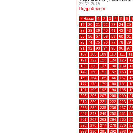
23.03.2015
Подробнее »
« Назад
1
2
3
4
5
6
19
20
21
22
23
24
25
37
38
39
40
41
42
43
55
56
57
58
59
60
61
73
74
75
76
77
78
79
91
92
93
94
95
96
97
107
108
109
110
111
11
121
122
123
124
125
1
135
136
137
138
139
1
149
150
151
152
153
1
163
164
165
166
167
1
177
178
179
180
181
1
191
192
193
194
195
1
205
206
207
208
209
2
219
220
221
222
223
2
233
234
235
236
237
2
247
248
249
250
251
2
261
262
263
264
265
2
275
276
277
278
279
2
289
290
291
292
293
2