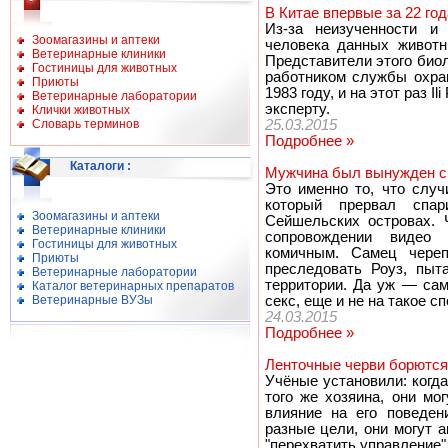
В Китае впервые за 22 го
Из-за неизученности и
Зоомагазины и аптеки
человека данных животн
Ветеринарные клиники
Представители этого био
Гостиницы для животных
работником службы охра
Приюты
1983 году, и на этот раз I
Ветеринарные лаборатории
эксперту.
Клички животных
Словарь терминов
25.03.2015
Подробнее »
Каталоги
:
Мужчина был вынужден сп
Это именно то, что слу
который прервал спар
Зоомагазины и аптеки
Сейшельских островах. 
Ветеринарные клиники
сопровождении видео 
Гостиницы для животных
комичным. Самец череп
Приюты
преследовать Роуз, пыта
Ветеринарные лаборатории
территории. Да уж — сам
Каталог ветеринарных препаратов
Ветеринарные ВУЗы
секс, еще и не на такое с
24.03.2015
Подробнее »
Ленточные черви борются
Учёные установили: когд
того же хозяина, они мо
влияние на его поведен
разные цели, они могут а
"перехватить управление"