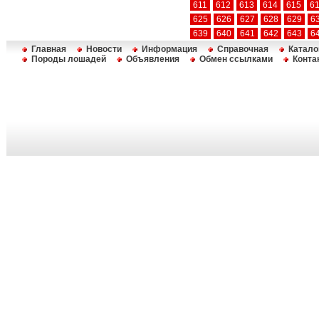
611
612
613
614
615
6
625
626
627
628
629
6
639
640
641
642
643
6
Главная
Новости
Информация
Справочная
Катало
Породы лошадей
Объявления
Обмен ссылками
Конта