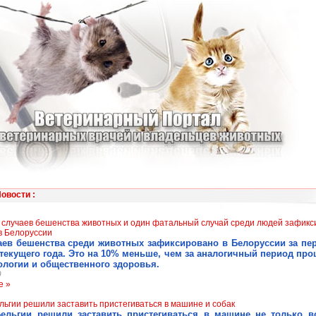
Новости
:
 случаев бешенства животных и один фатальный случай среди людей зафикс
 в Белоруссии
аев бешенства среди животных зафиксировано в Белоруссии за пе
текущего года. Это на 10% меньше, чем за аналогичный период про
логии и общественного здоровья.
9
е »
льгии решили заставить пристегиваться в машине и собак
Бельгии решили заставить пристегиваться в машине не только в