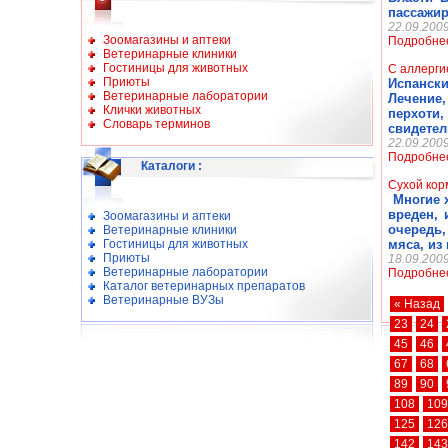
пассажир
22.09.200
Зоомагазины и аптеки
Подробне
Ветеринарные клиники
Гостиницы для животных
С аллерги
Приюты
Испанск
Ветеринарные лаборатории
Лечение
Клички животных
перхот
Словарь терминов
свидетел
22.09.200
Подробне
Каталоги
:
Сухой кор
Многие х
вреден, 
Зоомагазины и аптеки
очередь
Ветеринарные клиники
Гостиницы для животных
мяса, из
Приюты
18.09.200
Ветеринарные лаборатории
Подробне
Каталог ветеринарных препаратов
Ветеринарные ВУЗы
« Назад
23
24
45
46
67
68
89
90
108
109
125
126
142
143