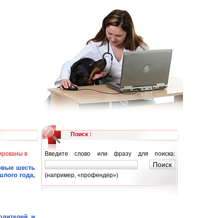
Поиск :
ированы в
Введите слово или фразу для поиска:
рвые шесть
шлого года,
(например, «профендер»)
одителей и