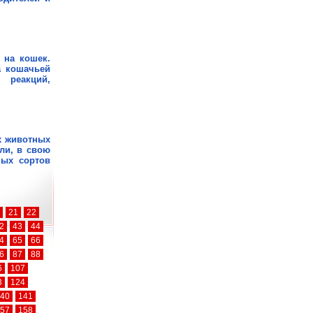
 на кошек.
а кошачьей
реакций,
х животных
ли, в свою
ных сортов
21
22
2
43
44
4
65
66
6
87
88
6
107
3
124
40
141
57
158