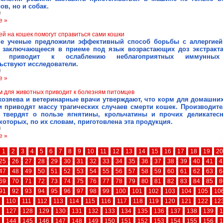
ов, но и собак.
9
е »
ей на кошек помогут справиться сами кошки
ие ученые предложили эффективный способ борьбы с аллергией
, заключающееся в приеме под язык возрастающих доз экстракт
и, приводит к ослаблению неблагоприятных иммунных 
ьствуют исследователи.
9
е »
м для животных приводит к болезням питомцев
озяева и ветеринарные врачи утверждают, что корм для домашни
и приводят массу трагических случаев смерти кошек. Производите
, твердят о пользе ягнятины, крольчатины и прочих деликатес
 которых, по их словам, приготовлена эта продукция.
9
е »
1
2
3
4
5
6
7
8
9
10
11
12
13
14
15
16
17
18
19
20
25
26
27
28
29
30
31
32
33
34
35
36
37
38
39
40
41
4
47
48
49
50
51
52
53
54
55
56
57
58
59
60
61
62
63
6
69
70
71
72
73
74
75
76
77
78
79
80
81
82
83
84
85
8
91
92
93
94
95
96
97
98
99
100
101
102
103
104
105
10
110
111
112
113
114
115
116
117
118
119
120
121
122
12
127
128
129
130
131
132
133
134
135
136
137
138
139
1
144
145
146
147
148
149
150
151
152
153
154
155
156
1