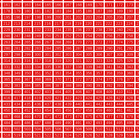
161
162
163
164
165
166
167
168
169
170
171
172
173
1
178
179
180
181
182
183
184
185
186
187
188
189
190
1
195
196
197
198
199
200
201
202
203
204
205
206
207
2
212
213
214
215
216
217
218
219
220
221
222
223
224
2
229
230
231
232
233
234
235
236
237
238
239
240
241
2
246
247
248
249
250
251
252
253
254
255
256
257
258
2
263
264
265
266
267
268
269
270
271
272
273
274
275
2
280
281
282
283
284
285
286
287
288
289
290
291
292
2
297
298
299
300
301
302
303
304
305
306
307
308
309
3
314
315
316
317
318
319
320
321
322
323
324
325
326
3
331
332
333
334
335
336
337
338
339
340
341
342
343
3
348
349
350
351
352
353
354
355
356
357
358
359
360
3
365
366
367
368
369
370
371
372
373
374
375
376
377
3
382
383
384
385
386
387
388
389
390
391
392
393
394
3
399
400
401
402
403
404
405
406
407
408
409
410
411
4
416
417
418
419
420
421
422
423
424
425
426
427
428
4
433
434
435
436
437
438
439
440
441
442
443
444
445
4
450
451
452
453
454
455
456
457
458
459
460
461
462
4
467
468
469
470
471
472
473
474
475
476
477
478
479
4
484
485
486
487
488
489
490
491
492
493
494
495
496
4
501
502
503
504
505
506
507
508
509
510
511
512
513
5
518
519
520
521
522
523
524
525
526
527
528
529
530
5