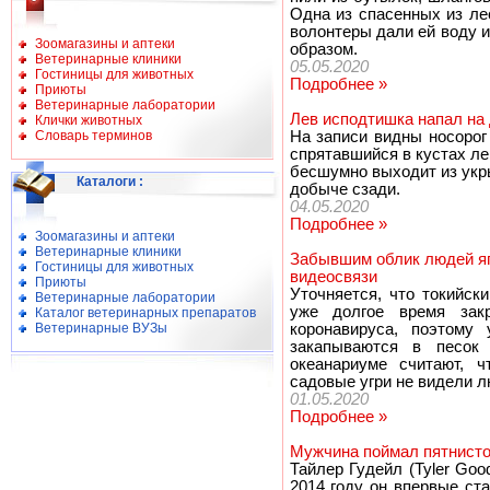
Одна из спасенных из ле
волонтеры дали ей воду и
Зоомагазины и аптеки
образом.
Ветеринарные клиники
05.05.2020
Гостиницы для животных
Подробнее »
Приюты
Ветеринарные лаборатории
Лев исподтишка напал на 
Клички животных
Словарь терминов
На записи видны носорог
спрятавшийся в кустах ле
бесшумно выходит из укр
Каталоги
:
добыче сзади.
04.05.2020
Подробнее »
Зоомагазины и аптеки
Ветеринарные клиники
Забывшим облик людей яп
Гостиницы для животных
видеосвязи
Приюты
Уточняется, что токийск
Ветеринарные лаборатории
уже долгое время зак
Каталог ветеринарных препаратов
Ветеринарные ВУЗы
коронавируса, поэтому 
закапываются в песок
океанариуме считают, ч
садовые угри не видели л
01.05.2020
Подробнее »
Мужчина поймал пятнисто
Тайлер Гудейл (Tyler Goo
2014 году он впервые ст