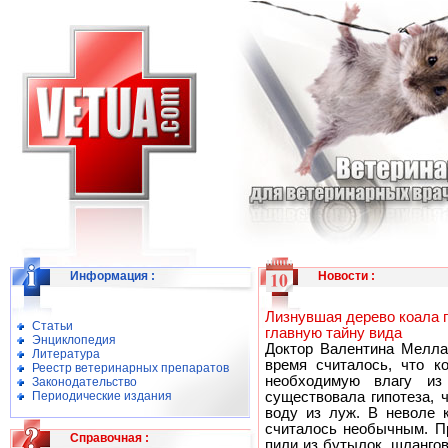
Информация
:
Новости
:
Лизнувшая дерево коала 
Статьи
главную тайну вида
Энциклопедия
Доктор Валентина Мелла (
Литература
время считалось, что к
Реестр ветеринарных препаратов
необходимую влагу из
Законодательство
Периодические издания
существовала гипотеза, 
воду из луж. В неволе 
считалось необычным. П
Справочная
:
пили из бутылок, шлангов