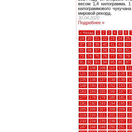
весом 1,4 килограмма. 1
килограммового чукучана
мировой рекорд.
30.04.2020
Подробнее »
« Назад
1
2
3
4
5
6
19
20
21
22
23
24
25
37
38
39
40
41
42
43
55
56
57
58
59
60
61
73
74
75
76
77
78
79
91
92
93
94
95
96
97
107
108
109
110
111
11
121
122
123
124
125
1
135
136
137
138
139
1
149
150
151
152
153
1
163
164
165
166
167
1
177
178
179
180
181
1
191
192
193
194
195
1
205
206
207
208
209
2
219
220
221
222
223
2
233
234
235
236
237
2
247
248
249
250
251
2