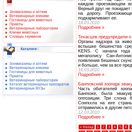
каждом проезжающем вод
Верный друг не покидает 
Зоомагазины и аптеки
на дорогу. Проезжающ
Ветеринарные клиники
подкармливают ее.
Гостиницы для животных
18.03.2010
Приюты
Подробнее »
Ветеринарные лаборатории
Клички животных
Словарь терминов
Техасцев предупредили о
Органы надзора за живо
вспышке бешенства сред
Каталоги
:
KENS. С начала года 
мегаполису Сан-Антон
появления бешеных скунсов
Зоомагазины и аптеки
и больше, чем за все пр
Ветеринарные клиники
16.03.2010
Гостиницы для животных
Подробнее »
Приюты
Ветеринарные лаборатории
Бангкокский зоопарк эвак
Каталог ветеринарных препаратов
Ветеринарные ВУЗы
Часть обитателей зоопа
Бангкоке, была эвакуи
оппозиции. Три слона 
Сонгкхла на юге стран
отправились в другие пит
12.03.2010
Подробнее »
« Назад
1
2
3
4
5
6