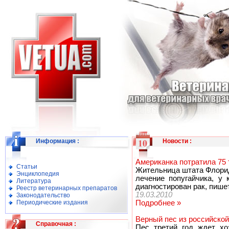
Информация
:
Новости
:
Американка потратила 75 
Статьи
Жительница штата Флорид
Энциклопедия
лечение попугайчика, у
Литература
диагностирован рак, пишет 
Реестр ветеринарных препаратов
19.03.2010
Законодательство
Периодические издания
Подробнее »
Верный пес из российской
Справочная
:
Пес третий год ждет хо