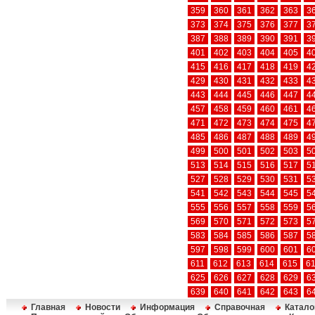
359
360
361
362
363
3
373
374
375
376
377
3
387
388
389
390
391
3
401
402
403
404
405
4
415
416
417
418
419
4
429
430
431
432
433
4
443
444
445
446
447
4
457
458
459
460
461
4
471
472
473
474
475
4
485
486
487
488
489
4
499
500
501
502
503
5
513
514
515
516
517
5
527
528
529
530
531
5
541
542
543
544
545
5
555
556
557
558
559
5
569
570
571
572
573
5
583
584
585
586
587
5
597
598
599
600
601
6
611
612
613
614
615
6
625
626
627
628
629
6
639
640
641
642
643
6
Главная
Новости
Информация
Справочная
Катало