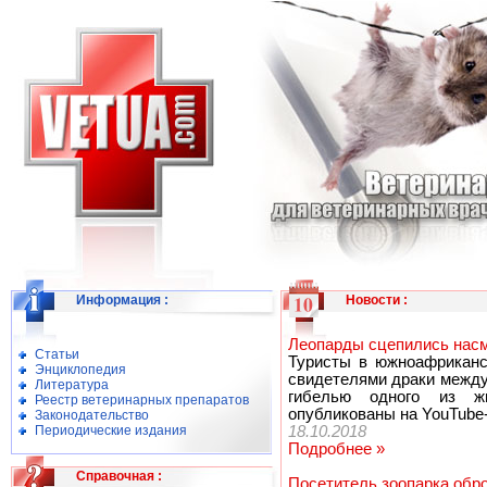
Информация
:
Новости
:
Леопарды сцепились насм
Статьи
Туристы в южноафриканс
Энциклопедия
свидетелями драки между
Литература
гибелью одного из жи
Реестр ветеринарных препаратов
опубликованы на YouTube-к
Законодательство
Периодические издания
18.10.2018
Подробнее »
Справочная
:
Посетитель зоопарка обро