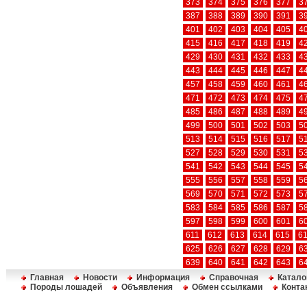
373
374
375
376
377
3
387
388
389
390
391
3
401
402
403
404
405
4
415
416
417
418
419
4
429
430
431
432
433
4
443
444
445
446
447
4
457
458
459
460
461
4
471
472
473
474
475
4
485
486
487
488
489
4
499
500
501
502
503
5
513
514
515
516
517
5
527
528
529
530
531
5
541
542
543
544
545
5
555
556
557
558
559
5
569
570
571
572
573
5
583
584
585
586
587
5
597
598
599
600
601
6
611
612
613
614
615
6
625
626
627
628
629
6
639
640
641
642
643
6
Главная
Новости
Информация
Справочная
Катало
Породы лошадей
Объявления
Обмен ссылками
Конта