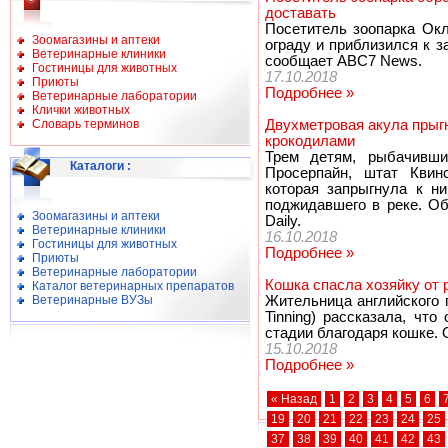
доставать
Посетитель зоопарка Ок
Зоомагазины и аптеки
ограду и приблизился к з
Ветеринарные клиники
сообщает ABC7 News.
Гостиницы для животных
17.10.2018
Приюты
Подробнее »
Ветеринарные лаборатории
Клички животных
Словарь терминов
Двухметровая акула прыгн
крокодилами
Трем детям, рыбачивши
Каталоги
:
Просерпайн, штат Квин
которая запрыгнула к ни
поджидавшего в реке. Об
Зоомагазины и аптеки
Daily.
Ветеринарные клиники
16.10.2018
Гостиницы для животных
Подробнее »
Приюты
Ветеринарные лаборатории
Кошка спасла хозяйку от 
Каталог ветеринарных препаратов
Ветеринарные ВУЗы
Жительница английского 
Tinning) рассказала, чт
стадии благодаря кошке. 
15.10.2018
Подробнее »
« Назад
1
2
3
4
5
6
19
20
21
22
23
24
25
37
38
39
40
41
42
43