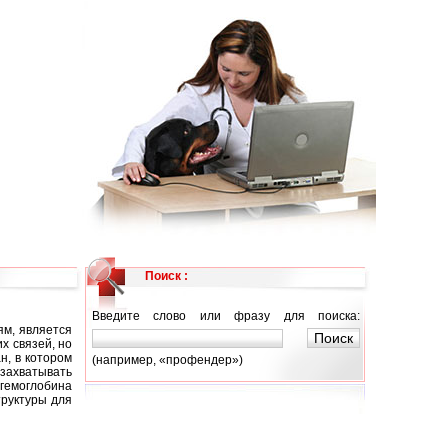
Поиск :
Введите слово или фразу для поиска:
ям, является
х связей, но
н, в котором
(например, «профендер»)
захватывать
 гемоглобина
руктуры для