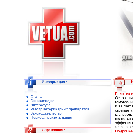
Информация
:
Белок из 
Статьи
Основным 
Энциклопедия
гемоглоби
Литература
и за счёт
Реестр ветеринарных препаратов
скрывает
Законодательство
кислород,
Периодические издания
является 
эффективн
01.10.201
Справочная
:
Подробне