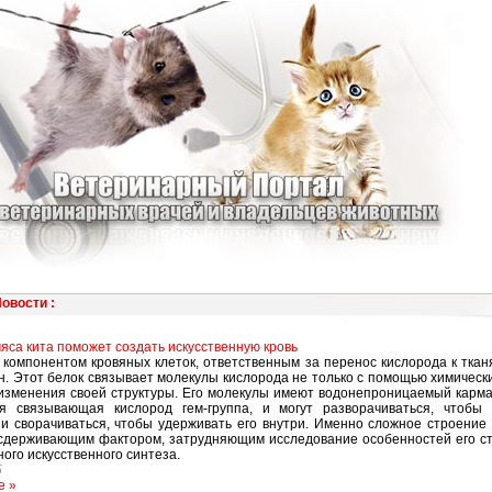
Новости
:
мяса кита поможет создать искусственную кровь
компонентом кровяных клеток, ответственным за перенос кислорода к ткан
н. Этот белок связывает молекулы кислорода не только с помощью химически
 изменения своей структуры. Его молекулы имеют водонепроницаемый карма
ся связывающая кислород гем-группа, и могут разворачиваться, чтобы 
 и сворачиваться, чтобы удерживать его внутри. Именно сложное строение
сдерживающим фактором, затрудняющим исследование особенностей его ст
ого искусственного синтеза.
5
е »