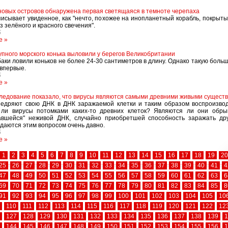
овых островов обнаружена первая светящаяся в темноте черепаха
исывает увиденное, как "нечто, похожее на инопланетный корабль, покрыт
з зелёного и красного свечения".
5
е »
упного морского конька выловили у берегов Великобритании
аки ловили коньков не более 24-30 сантиметров в длину. Однако такую боль
впервые.
5
е »
ледование показало, что вирусы являются самыми древними живыми сущест
едряют свою ДНК в ДНК заражаемой клетки и таким образом воспроизвод
 ли вирусы потомками каких-то древних клеток? Являются ли они обры
авшейся" неживой ДНК, случайно приобретшей способность заражать дру
даются этим вопросом очень давно.
5
е »
1
2
3
4
5
6
7
8
9
10
11
12
13
14
15
16
17
18
19
20
25
26
27
28
29
30
31
32
33
34
35
36
37
38
39
40
41
4
47
48
49
50
51
52
53
54
55
56
57
58
59
60
61
62
63
6
69
70
71
72
73
74
75
76
77
78
79
80
81
82
83
84
85
8
91
92
93
94
95
96
97
98
99
100
101
102
103
104
105
10
110
111
112
113
114
115
116
117
118
119
120
121
122
12
127
128
129
130
131
132
133
134
135
136
137
138
139
1
144
145
146
147
148
149
150
151
152
153
154
155
156
1