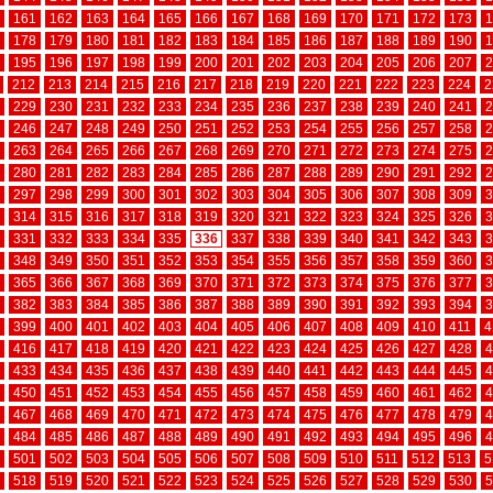
161
162
163
164
165
166
167
168
169
170
171
172
173
1
178
179
180
181
182
183
184
185
186
187
188
189
190
1
195
196
197
198
199
200
201
202
203
204
205
206
207
2
212
213
214
215
216
217
218
219
220
221
222
223
224
2
229
230
231
232
233
234
235
236
237
238
239
240
241
2
246
247
248
249
250
251
252
253
254
255
256
257
258
2
263
264
265
266
267
268
269
270
271
272
273
274
275
2
280
281
282
283
284
285
286
287
288
289
290
291
292
2
297
298
299
300
301
302
303
304
305
306
307
308
309
3
314
315
316
317
318
319
320
321
322
323
324
325
326
3
331
332
333
334
335
336
337
338
339
340
341
342
343
3
348
349
350
351
352
353
354
355
356
357
358
359
360
3
365
366
367
368
369
370
371
372
373
374
375
376
377
3
382
383
384
385
386
387
388
389
390
391
392
393
394
3
399
400
401
402
403
404
405
406
407
408
409
410
411
4
416
417
418
419
420
421
422
423
424
425
426
427
428
4
433
434
435
436
437
438
439
440
441
442
443
444
445
4
450
451
452
453
454
455
456
457
458
459
460
461
462
4
467
468
469
470
471
472
473
474
475
476
477
478
479
4
484
485
486
487
488
489
490
491
492
493
494
495
496
4
501
502
503
504
505
506
507
508
509
510
511
512
513
5
518
519
520
521
522
523
524
525
526
527
528
529
530
5