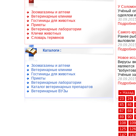
У Соломон
Учёный оп
Зоомагазины и аптеки
одеялом и
Ветеринарные клиники
30.09.201
Гостиницы для животных
Подробне
Приюты
Ветеринарные лаборатории
Самого кр
Клички животных
Ранее рыб
Словарь терминов
выловили 
29.09.201
Подробне
Каталоги
:
Новое исс
Вирусы вн
Зоомагазины и аптеки
являются
Ветеринарные клиники
"взбунтов
Гостиницы для животных
Учёные за
Приюты
28.09.201
Ветеринарные лаборатории
Подробне
Каталог ветеринарных препаратов
Ветеринарные ВУЗы
« Назад
23
24
45
46
67
68
89
90
108
109
125
126
142
143