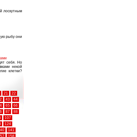
ый лоскутным
шую рыбу они
вами
ят себя. Но
вками некой
гие клетки?
21
22
2
43
44
4
65
66
6
87
88
6
107
3
124
40
141
57
158