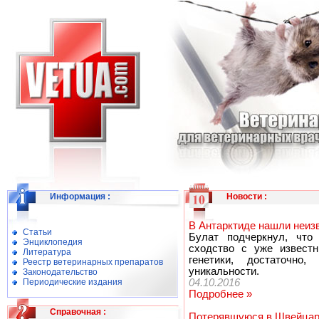
Информация
:
Новости
:
В Антарктиде нашли неиз
Статьи
Булат подчеркнул, что 
Энциклопедия
сходство с уже известн
Литература
генетики, достаточно
Реестр ветеринарных препаратов
уникальности.
Законодательство
Периодические издания
04.10.2016
Подробнее »
Справочная
:
Потерявшуюся в Швейцари