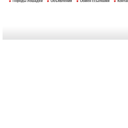
Породы лошадей
Объявления
Обмен ссылками
Конта