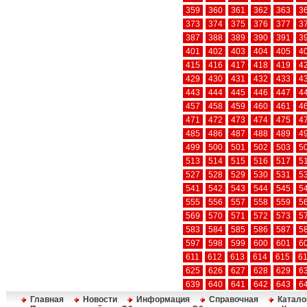
359
360
361
362
363
3
373
374
375
376
377
3
387
388
389
390
391
3
401
402
403
404
405
4
415
416
417
418
419
4
429
430
431
432
433
4
443
444
445
446
447
4
457
458
459
460
461
4
471
472
473
474
475
4
485
486
487
488
489
4
499
500
501
502
503
5
513
514
515
516
517
5
527
528
529
530
531
5
541
542
543
544
545
5
555
556
557
558
559
5
569
570
571
572
573
5
583
584
585
586
587
5
597
598
599
600
601
6
611
612
613
614
615
6
625
626
627
628
629
6
639
640
641
642
643
6
Главная
Новости
Информация
Справочная
Катало