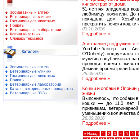
километрах от дома
51-летняя владелица кош
Зоомагазины и аптеки
любимицу похитили. До 
Ветеринарные клиники
покидала дом. Хозяйк
Гостиницы для животных
прекратить поиски кошки 
Приюты
03.10.2016
Ветеринарные лаборатории
Подробнее »
Клички животных
Словарь терминов
Австралиец подружился с
YouTube-блогер из Ав
Каталоги
:
O'Doherty) подружился с
мужчина опубликовал на 
проводит время с животн
Зоомагазины и аптеки
Дэмиан просмотрели более
Ветеринарные клиники
29.09.2016
Гостиницы для животных
Подробнее »
Приюты
Ветеринарные лаборатории
Кошки и собаки в Японии 
Каталог ветеринарных препаратов
Ветеринарные ВУЗы
жизни
Выяснилось, что собаки в 
кошки — до 11,9 лет. 
прививкам, ветеринарно
уменьшению количества б
28.09.2016
Подробнее »
« Назад
1
2
3
4
5
6