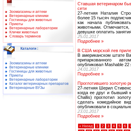
Ставшая ветеринаром бы
сети
Зоомагазины и аптеки
27-летняя Наталия Строк
Ветеринарные клиники
более 15 тысяч подписчико
Гостиницы для животных
как начала публикова
Приюты
животными. Отмечается, 
Ветеринарные лаборатории
девушке оплатить занятия
Клички животных
Словарь терминов
25.01.2017
Подробнее »
Каталоги
:
В США морской лев приле
В американском штате Ва
припаркованного авт
Зоомагазины и аптеки
опубликовал Mashable 22 
Ветеринарные клиники
24.01.2017
Гостиницы для животных
Подробнее »
Приюты
Ветеринарные лаборатории
Проглотившего золотую р
Каталог ветеринарных препаратов
Ветеринарные ВУЗы
27-летняя Шерил Стивенс 
когда ее друг и бывший 
Challis) проглотил золо
сделать комедийное вид
опубликовали в социально
23.01.2017
Подробнее »
« Назад
1
2
3
4
5
6