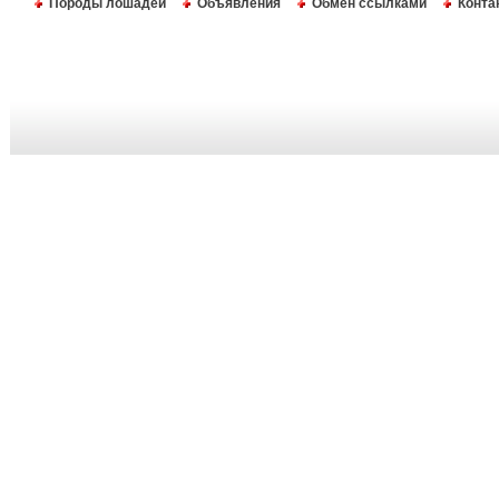
Породы лошадей
Объявления
Обмен ссылками
Конта