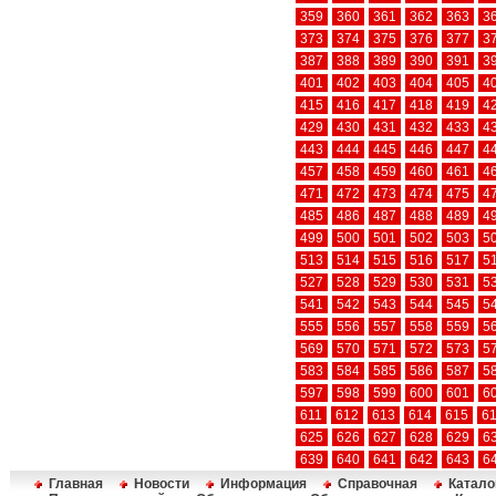
359
360
361
362
363
3
373
374
375
376
377
3
387
388
389
390
391
3
401
402
403
404
405
4
415
416
417
418
419
4
429
430
431
432
433
4
443
444
445
446
447
4
457
458
459
460
461
4
471
472
473
474
475
4
485
486
487
488
489
4
499
500
501
502
503
5
513
514
515
516
517
5
527
528
529
530
531
5
541
542
543
544
545
5
555
556
557
558
559
5
569
570
571
572
573
5
583
584
585
586
587
5
597
598
599
600
601
6
611
612
613
614
615
6
625
626
627
628
629
6
639
640
641
642
643
6
Главная
Новости
Информация
Справочная
Катало