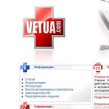
Информация
:
Ученые ис
Статьи
Ученые п
Энциклопедия
действите
Литература
и человеч
Реестр ветеринарных препаратов
исследова
Законодательство
10.05.201
Периодические издания
Подробне
Израильск
Справочная
:
08.05.201