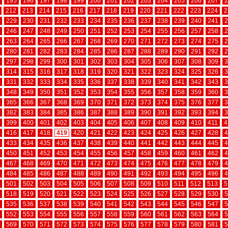
195
196
197
198
199
200
201
202
203
204
205
206
207
2
212
213
214
215
216
217
218
219
220
221
222
223
224
2
229
230
231
232
233
234
235
236
237
238
239
240
241
2
246
247
248
249
250
251
252
253
254
255
256
257
258
2
263
264
265
266
267
268
269
270
271
272
273
274
275
2
280
281
282
283
284
285
286
287
288
289
290
291
292
2
297
298
299
300
301
302
303
304
305
306
307
308
309
3
314
315
316
317
318
319
320
321
322
323
324
325
326
3
331
332
333
334
335
336
337
338
339
340
341
342
343
3
348
349
350
351
352
353
354
355
356
357
358
359
360
3
365
366
367
368
369
370
371
372
373
374
375
376
377
3
382
383
384
385
386
387
388
389
390
391
392
393
394
3
399
400
401
402
403
404
405
406
407
408
409
410
411
4
416
417
418
419
420
421
422
423
424
425
426
427
428
4
433
434
435
436
437
438
439
440
441
442
443
444
445
4
450
451
452
453
454
455
456
457
458
459
460
461
462
4
467
468
469
470
471
472
473
474
475
476
477
478
479
4
484
485
486
487
488
489
490
491
492
493
494
495
496
4
501
502
503
504
505
506
507
508
509
510
511
512
513
5
518
519
520
521
522
523
524
525
526
527
528
529
530
5
535
536
537
538
539
540
541
542
543
544
545
546
547
5
552
553
554
555
556
557
558
559
560
561
562
563
564
5
569
570
571
572
573
574
575
576
577
578
579
580
581
5