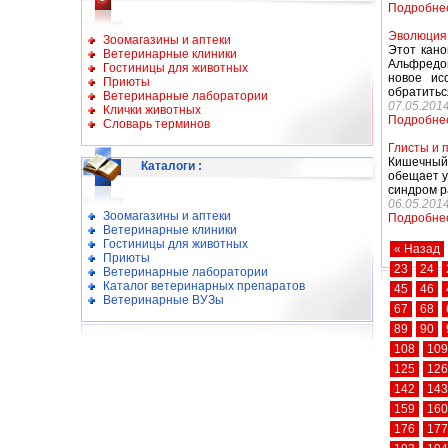
Подробне
Эволюция 
Зоомагазины и аптеки
Этот кано
Ветеринарные клиники
Альфредом
Гостиницы для животных
новое ис
Приюты
обратиться
Ветеринарные лаборатории
07.05.201
Клички животных
Подробне
Словарь терминов
Глисты и 
Кишечный 
Каталоги
:
обещает у
синдром р
06.05.201
Зоомагазины и аптеки
Подробне
Ветеринарные клиники
Гостиницы для животных
« Назад
Приюты
23
24
Ветеринарные лаборатории
Каталог ветеринарных препаратов
45
46
Ветеринарные ВУЗы
67
68
89
90
108
109
125
126
142
143
159
160
176
177