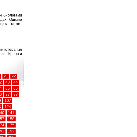
н биологами
одах. Однако
 цикл может
минтотерапия
езнь Крона и
21
22
2
43
44
4
65
66
6
87
88
6
107
3
124
40
141
57
158
74
175
91
192