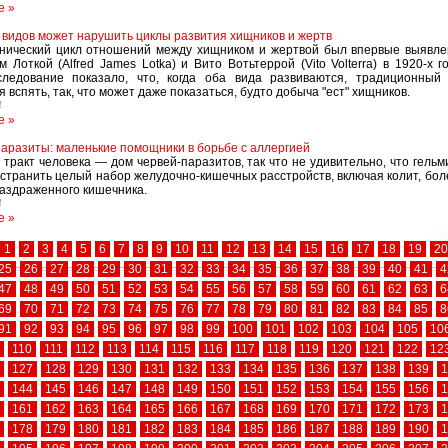
е »
видов может нарушить циклы развития хищников и жертв
нический цикл отношений между хищником и жертвой был впервые выявле
 Лоткой (Alfred James Lotka) и Вито Вотьтеррой (Vito Volterra) в 1920-х г
следование показало, что, когда оба вида развиваются, традиционный
 вспять, так, что может даже показаться, будто добыча "ест" хищников.
4
е »
паразиты: маленькие помощники в борьбе с аллергией
тракт человека — дом червей-паразитов, так что не удивительно, что гель
странить целый набор желудочно-кишечных расстройств, включая колит, бол
аздраженного кишечника.
4
е »
1
2
3
4
5
6
7
8
9
10
11
12
13
14
15
16
17
18
19
20
25
26
27
28
29
30
31
32
33
34
35
36
37
38
39
40
41
4
47
48
49
50
51
52
53
54
55
56
57
58
59
60
61
62
63
6
69
70
71
72
73
74
75
76
77
78
79
80
81
82
83
84
85
8
91
92
93
94
95
96
97
98
99
100
101
102
103
104
105
10
110
111
112
113
114
115
116
117
118
119
120
121
122
12
127
128
129
130
131
132
133
134
135
136
137
138
139
1
144
145
146
147
148
149
150
151
152
153
154
155
156
1
161
162
163
164
165
166
167
168
169
170
171
172
173
1
178
179
180
181
182
183
184
185
186
187
188
189
190
1