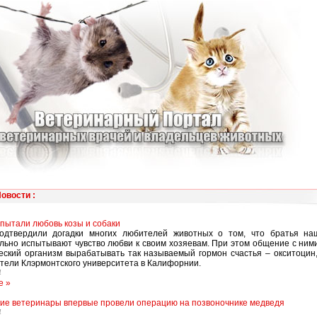
Новости
:
пытали любовь козы и собаки
одтвердили догадки многих любителей животных о том, что братья н
льно испытывают чувство любви к своим хозяевам. При этом общение с ним
еский организм вырабатывать так называемый гормон счастья – окситоцин
тели Клэрмонтского университета в Калифорнии.
4
е »
ие ветеринары впервые провели операцию на позвоночнике медведя
4