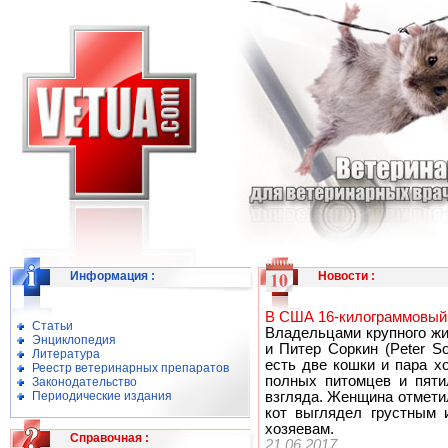
Информация
:
Новости
:
В США 16-килограммовый
Статьи
Владельцами крупного жив
Энциклопедия
и Питер Соркин (Peter S
Литература
есть две кошки и пара х
Реестр ветеринарных препаратов
полных питомцев и пяти
Законодательство
Периодические издания
взгляда. Женщина отмети
кот выглядел грустным 
хозяевам.
Справочная
:
21.06.2017