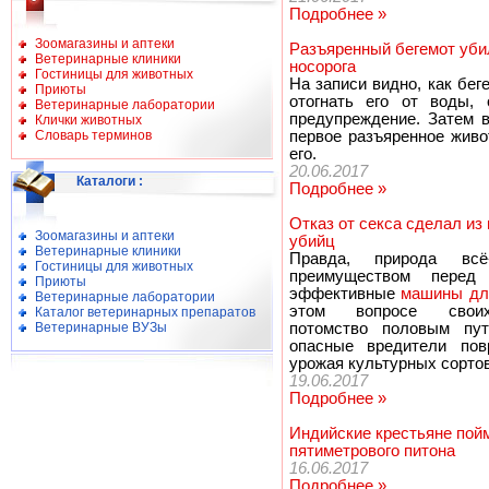
Подробнее »
Зоомагазины и аптеки
Разъяренный бегемот уби
Ветеринарные клиники
носорога
Гостиницы для животных
На записи видно, как бег
Приюты
отогнать его от воды,
Ветеринарные лаборатории
предупреждение. Затем в
Клички животных
Словарь терминов
первое разъяренное живо
его.
20.06.2017
Каталоги
:
Подробнее »
Отказ от секса сделал из
Зоомагазины и аптеки
убийц
Ветеринарные клиники
Правда, природа всё
Гостиницы для животных
преимуществом перед
Приюты
эффективные
машины дл
Ветеринарные лаборатории
этом вопросе своих
Каталог ветеринарных препаратов
Ветеринарные ВУЗы
потомство половым пут
опасные вредители пов
урожая культурных сортов
19.06.2017
Подробнее »
Индийские крестьяне пойм
пятиметрового питона
16.06.2017
Подробнее »