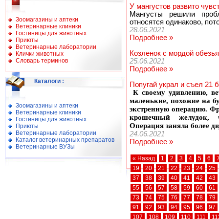
У мангустов развито чувс
Мангусты решили проб
Зоомагазины и аптеки
относятся одинаково, пото
Ветеринарные клиники
28.06.2021
Гостиницы для животных
Подробнее »
Приюты
Ветеринарные лаборатории
Козленок с мордой обезь
Клички животных
Словарь терминов
25.06.2021
Подробнее »
Каталоги
:
Попугай украл и съел 21 
К своему удивлению, в
маленькие, похожие на б
Зоомагазины и аптеки
экстренную операцию. Фр
Ветеринарные клиники
крошечный желудок, 
Гостиницы для животных
Операция заняла более дв
Приюты
Ветеринарные лаборатории
24.06.2021
Каталог ветеринарных препаратов
Подробнее »
Ветеринарные ВУЗы
« Назад
1
2
3
4
5
6
19
20
21
22
23
24
25
37
38
39
40
41
42
43
55
56
57
58
59
60
61
73
74
75
76
77
78
79
91
92
93
94
95
96
97
107
108
109
110
111
11