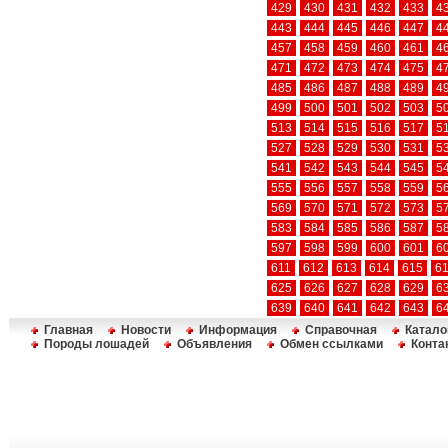
429
430
431
432
433
4
443
444
445
446
447
4
457
458
459
460
461
4
471
472
473
474
475
4
485
486
487
488
489
4
499
500
501
502
503
5
513
514
515
516
517
5
527
528
529
530
531
5
541
542
543
544
545
5
555
556
557
558
559
5
569
570
571
572
573
5
583
584
585
586
587
5
597
598
599
600
601
6
611
612
613
614
615
6
625
626
627
628
629
6
639
640
641
642
643
6
Главная
Новости
Информация
Справочная
Катало
Породы лошадей
Объявления
Обмен ссылками
Конта