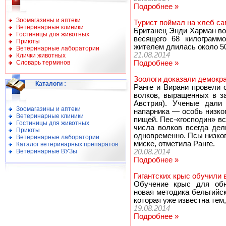
Подробнее »
Зоомагазины и аптеки
Турист поймал на хлеб са
Ветеринарные клиники
Британец Энди Харман во
Гостиницы для животных
весящего 68 килограмм
Приюты
жителем длилась около 50
Ветеринарные лаборатории
21.08.2014
Клички животных
Словарь терминов
Подробнее »
Зоологи доказали демокра
Каталоги
:
Ранге и Вирани провели 
волков, выращенных в з
Австрия). Ученые дали
Зоомагазины и аптеки
напарника — особь низког
Ветеринарные клиники
пищей. Пес-«господин» вс
Гостиницы для животных
числа волков всегда дел
Приюты
одновременно. Псы низког
Ветеринарные лаборатории
миске, отметила Ранге.
Каталог ветеринарных препаратов
Ветеринарные ВУЗы
20.08.2014
Подробнее »
Гигантских крыс обучили
Обучение крыс для обн
новая методика бельгийс
которая уже известна тем
19.08.2014
Подробнее »