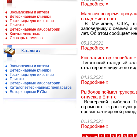
Подробнее »
Зоомагазины и аптеки
Мальчик во время прогул
Ветеринарные клиники
назад животного
Гостиницы для животных
В Мичигане, США, шес
Приюты
заповеднику с семьей и 
Ветеринарные лаборатории
лет. Об этом сообщает ин
Клички животных
Словарь терминов
05.10.2021
Подробнее »
Каталоги
:
Как аллигатор-каннибал с
Гигантский голодный алл
Зоомагазины и аптеки
стал героем вирусного ви
Ветеринарные клиники
Гостиницы для животных
04.10.2021
Приюты
Подробнее »
Ветеринарные лаборатории
Каталог ветеринарных препаратов
Ветеринарные ВУЗы
Рыболов поймал групера в
отпуска в Египте
Венгерский рыболов Та
огромного странствую
превышал мировой рекорд,
01.10.2021
Подробнее »
« Назад
1
2
3
4
5
6