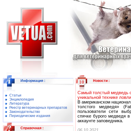
Информация
:
Новости
:
Самый толстый медведь о
Статьи
уникальной технике ловл
Энциклопедия
В американском национал
Литература
толстого медведя» (F
Реестр ветеринарных препаратов
пользователи сети выбр
Законодательство
Периодические издания
спячке бурого медведя в
аккаунте заповедника.
Справочная
:
06.10.2021