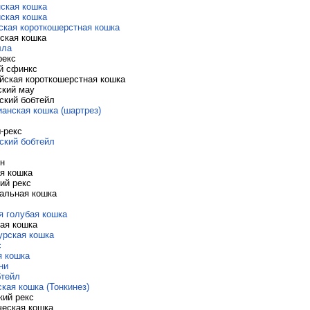
ская кошка
ская кошка
ская короткошерстная кошка
ская кошка
лла
рекс
й сфинкс
йская короткошерстная кошка
ский мау
ский бобтейл
ианская кошка (шартрез)
-рекс
ский бобтейл
н
я кошка
ий рекс
альная кошка
я голубая кошка
ая кошка
урская кошка
с
я кошка
ни
бтейл
ская кошка (Тонкинез)
кий рекс
ческая кошка