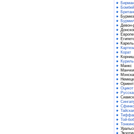
Бирман
Бомбей
Британ
Бурмез
Бурми
Девон-
Донско
Европе
Египет
Карель
Картез
Корат
Корниш
Куриль
Манкс
Манчки
Мэнска
Немецк
Ориент
Оцикот
Русска
Сиамск
Сингап
Сфинк
Тайска
Тиффа
Той-бо
Тонкин
Уральс
Экзоти