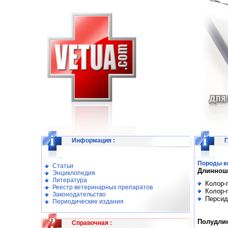
Информация
:
Г
Породы к
Статьи
Длиннош
Энциклопедия
Литература
Колор-
Реестр ветеринарных препаратов
Колор-
Законодательство
Персид
Периодические издания
Полудли
Справочная
: