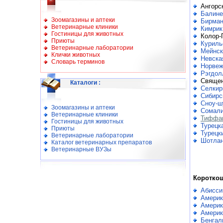
Ангорс
Балине
Зоомагазины и аптеки
Бирман
Ветеринарные клиники
Кимрик
Гостиницы для животных
Колор-
Приюты
Куриль
Ветеринарные лаборатории
Мейнск
Клички животных
Невска
Словарь терминов
Норвеж
Рэгдол
Священ
Каталоги
:
Селкир
Сибирс
Сноу-ш
Зоомагазины и аптеки
Сомали
Ветеринарные клиники
Тиффа
Гостиницы для животных
Турецк
Приюты
Турецк
Ветеринарные лаборатории
Шотлан
Каталог ветеринарных препаратов
Ветеринарные ВУЗы
Коротко
Абисси
Америк
Америк
Америк
Бенгал