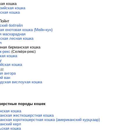
кая кошка
зийская кошка
ская кошка
Пойнт
ский бобтейл
ая енотовая кошка (Мейн-кун)
я маскарадная
ская лесная кошка
л
ная бирманская кошка
к-рекс
(Селкёрк-рекс)
кая кошка
у
йская кошка
ни
ая ангора
ий ван
дская вислоухая кошка
шерстные породы кошек
нская кошка
анская жесткошерстная кошка
анская короткошерстная кошка (американский курцхаар)
анский керл
ьская кошка