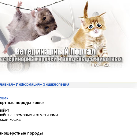
лавная
»
Информация
»
Энциклопедия
ошек
ертные породы кошек
пойнт
пойнт с кремовыми отметинами
ская кошка
нношерстные породы