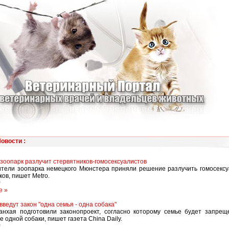
Новости
:
зоопарк разлучит стервятников-гомосексуалистов
тели зоопарка немецкого Мюнстера приняли решение разлучить гомосексу
ков, пишет Metro.
0
е »
ведут закон "одна семья - одна собака"
нхая подготовили законопроект, согласно которому семье будет запрещ
 одной собаки, пишет газета China Daily.
0