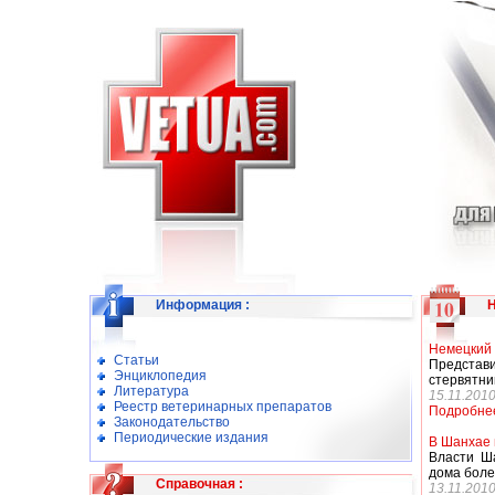
Информация
:
Немецкий 
Статьи
Представи
Энциклопедия
стервятни
Литература
15.11.201
Реестр ветеринарных препаратов
Подробне
Законодательство
Периодические издания
В Шанхае в
Власти Ша
дома более
Справочная
:
13.11.201