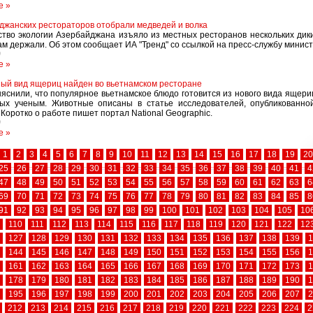
е »
джанских рестораторов отобрали медведей и волка
тво экологии Азербайджана изъяло из местных ресторанов нескольких дик
ам держали. Об этом сообщает ИА "Тренд" со ссылкой на пресс-службу минист
0
е »
ый вид ящериц найден во вьетнамском ресторане
яснили, что популярное вьетнамское блюдо готовится из нового вида ящериц
ных ученым. Животные описаны в статье исследователей, опубликованно
Коротко о работе пишет портал National Geographic.
0
е »
1
2
3
4
5
6
7
8
9
10
11
12
13
14
15
16
17
18
19
20
25
26
27
28
29
30
31
32
33
34
35
36
37
38
39
40
41
4
47
48
49
50
51
52
53
54
55
56
57
58
59
60
61
62
63
6
69
70
71
72
73
74
75
76
77
78
79
80
81
82
83
84
85
8
91
92
93
94
95
96
97
98
99
100
101
102
103
104
105
10
110
111
112
113
114
115
116
117
118
119
120
121
122
12
127
128
129
130
131
132
133
134
135
136
137
138
139
1
144
145
146
147
148
149
150
151
152
153
154
155
156
1
161
162
163
164
165
166
167
168
169
170
171
172
173
1
178
179
180
181
182
183
184
185
186
187
188
189
190
1
195
196
197
198
199
200
201
202
203
204
205
206
207
2
212
213
214
215
216
217
218
219
220
221
222
223
224
2