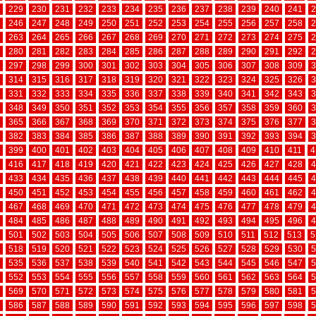
229
230
231
232
233
234
235
236
237
238
239
240
241
2
246
247
248
249
250
251
252
253
254
255
256
257
258
2
263
264
265
266
267
268
269
270
271
272
273
274
275
2
280
281
282
283
284
285
286
287
288
289
290
291
292
2
297
298
299
300
301
302
303
304
305
306
307
308
309
3
314
315
316
317
318
319
320
321
322
323
324
325
326
3
331
332
333
334
335
336
337
338
339
340
341
342
343
3
348
349
350
351
352
353
354
355
356
357
358
359
360
3
365
366
367
368
369
370
371
372
373
374
375
376
377
3
382
383
384
385
386
387
388
389
390
391
392
393
394
3
399
400
401
402
403
404
405
406
407
408
409
410
411
4
416
417
418
419
420
421
422
423
424
425
426
427
428
4
433
434
435
436
437
438
439
440
441
442
443
444
445
4
450
451
452
453
454
455
456
457
458
459
460
461
462
4
467
468
469
470
471
472
473
474
475
476
477
478
479
4
484
485
486
487
488
489
490
491
492
493
494
495
496
4
501
502
503
504
505
506
507
508
509
510
511
512
513
5
518
519
520
521
522
523
524
525
526
527
528
529
530
5
535
536
537
538
539
540
541
542
543
544
545
546
547
5
552
553
554
555
556
557
558
559
560
561
562
563
564
5
569
570
571
572
573
574
575
576
577
578
579
580
581
5
586
587
588
589
590
591
592
593
594
595
596
597
598
5