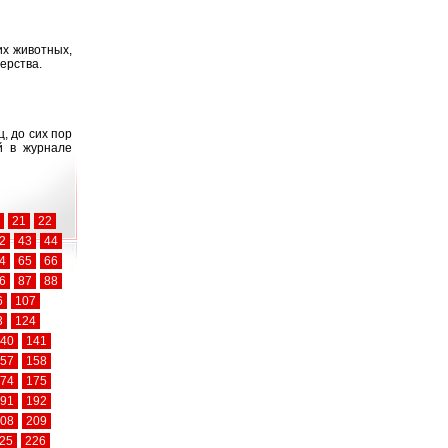
их животных,
ерства.
, до сих пор
й в журнале
21
22
2
43
44
4
65
66
6
87
88
6
107
3
124
40
141
57
158
74
175
91
192
08
209
25
226