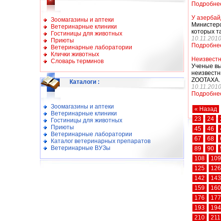
Подробне
У азербай
Зоомагазины и аптеки
Министерс
Ветеринарные клиники
которых т
Гостиницы для животных
10.11.201
Приюты
Подробне
Ветеринарные лаборатории
Клички животных
Неизвестн
Словарь терминов
Ученые вы
неизвест
ZOOTAXA. 
Каталоги
:
10.11.201
Подробне
Зоомагазины и аптеки
« Назад
Ветеринарные клиники
23
24
Гостиницы для животных
Приюты
45
46
Ветеринарные лаборатории
67
68
Каталог ветеринарных препаратов
Ветеринарные ВУЗы
89
90
108
109
125
126
142
143
159
160
176
177
193
194
210
211