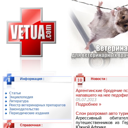
Информация
:
Новости
:
Аргентинские бродячие пс
Статьи
напавшего на нее педофи
Энциклопедия
05.07.2013
Литература
Подробнее »
Реестр ветеринарных препаратов
Законодательство
Периодические издания
Слон разгромил авто тури
Агрессивный обитат
путешественников из Ге
Справочная
:
Южной Африке.