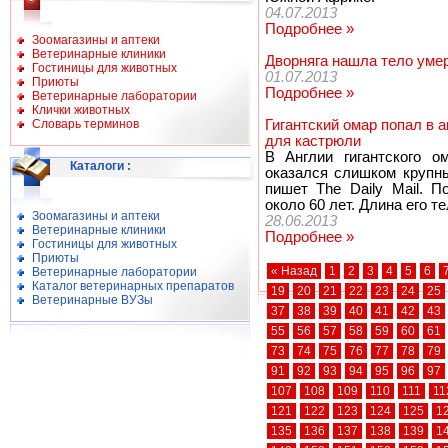
04.07.2013
Подробнее »
Зоомагазины и аптеки
Ветеринарные клиники
Дворняга нашла тело умер
Гостиницы для животных
01.07.2013
Приюты
Подробнее »
Ветеринарные лаборатории
Клички животных
Словарь терминов
Гигантский омар попал в 
для кастрюли
В Англии гигантского о
Каталоги
:
оказался слишком крупн
пишет The Daily Mail. 
около 60 лет. Длина его т
Зоомагазины и аптеки
28.06.2013
Ветеринарные клиники
Подробнее »
Гостиницы для животных
Приюты
« Назад
1
2
3
4
5
6
Ветеринарные лаборатории
Каталог ветеринарных препаратов
19
20
21
22
23
24
25
Ветеринарные ВУЗы
37
38
39
40
41
42
43
55
56
57
58
59
60
61
73
74
75
76
77
78
79
91
92
93
94
95
96
97
107
108
109
110
111
11
121
122
123
124
125
1
135
136
137
138
139
1