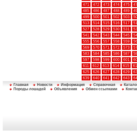
471
472
473
474
475
4
485
486
487
488
489
4
499
500
501
502
503
5
513
514
515
516
517
5
527
528
529
530
531
5
541
542
543
544
545
5
555
556
557
558
559
5
569
570
571
572
573
5
583
584
585
586
587
5
597
598
599
600
601
6
611
612
613
614
615
6
625
626
627
628
629
6
639
640
641
642
643
6
Главная
Новости
Информация
Справочная
Катало
Породы лошадей
Объявления
Обмен ссылками
Конта