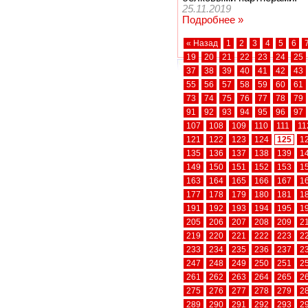
25.11.2019
Подробнее »
« Назад
1
2
3
4
5
6
19
20
21
22
23
24
25
37
38
39
40
41
42
43
55
56
57
58
59
60
61
73
74
75
76
77
78
79
91
92
93
94
95
96
97
107
108
109
110
111
11
121
122
123
124
125
1
135
136
137
138
139
1
149
150
151
152
153
1
163
164
165
166
167
1
177
178
179
180
181
1
191
192
193
194
195
1
205
206
207
208
209
2
219
220
221
222
223
2
233
234
235
236
237
2
247
248
249
250
251
2
261
262
263
264
265
2
275
276
277
278
279
2
289
290
291
292
293
2