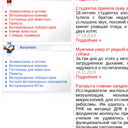
Студентка приняла пуму з
Зоомагазины и аптеки
18-летняя студентка кол
Ветеринарные клиники
гуляла с братом недал
Гостиницы для животных
услышала звук, похожий н
Приюты
кричит упавшая птица, и
Ветеринарные лаборатории
двух котят.
Клички животных
Словарь терминов
27.11.2019
Подробнее »
Каталоги
:
Мужчина умер от редкой и
собака
За три дня до этого у не
Зоомагазины и аптеки
затрудненное дыхание, 
Ветеринарные клиники
задумался о госпитализац
Гостиницы для животных
26.11.2019
Приюты
Подробнее »
Ветеринарные лаборатории
Каталог ветеринарных препаратов
Ветеринарные ВУЗы
Раскрыта главная загадка
Исследователи воспольз
визуализации, назыв
микроскопией, для отслеж
рибосомы. Им удалось п
РНК на матрице ДНК в 
фолдингом молекулы при
ученым не удавалось 
функциональной части ри
белковыми партнерами.