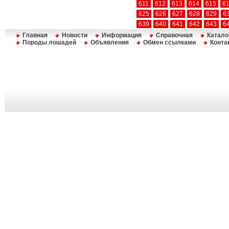
611
612
613
614
615
6
625
626
627
628
629
6
639
640
641
642
643
6
Главная
Новости
Информация
Справочная
Катало
Породы лошадей
Объявления
Обмен ссылками
Конта