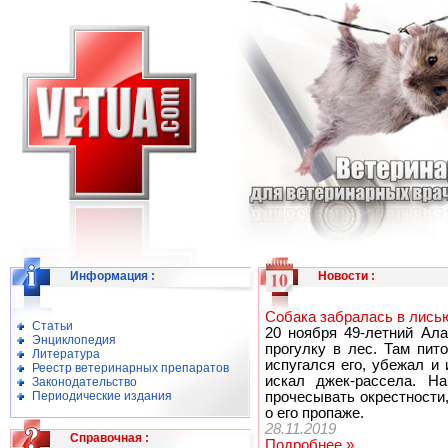
Информация
:
Новости
:
Собака забралась в лись
Статьи
20 ноября 49-летний Ала
Энциклопедия
прогулку в лес. Там пит
Литература
испугался его, убежал и
Реестр ветеринарных препаратов
искал джек-рассела. Н
Законодательство
Периодические издания
прочесывать окрестности
о его пропаже.
28.11.2019
Справочная
:
Подробнее »