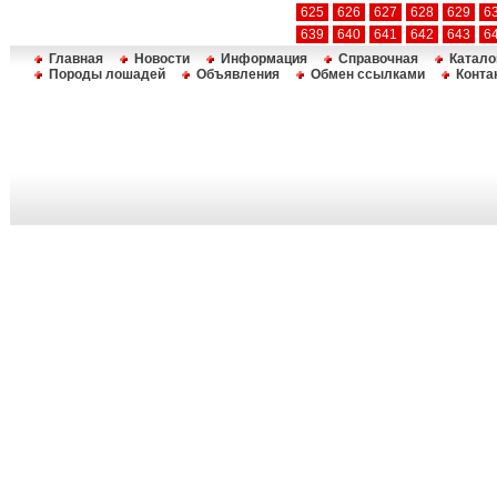
625
626
627
628
629
6
639
640
641
642
643
6
Главная
Новости
Информация
Справочная
Катало
Породы лошадей
Объявления
Обмен ссылками
Конта