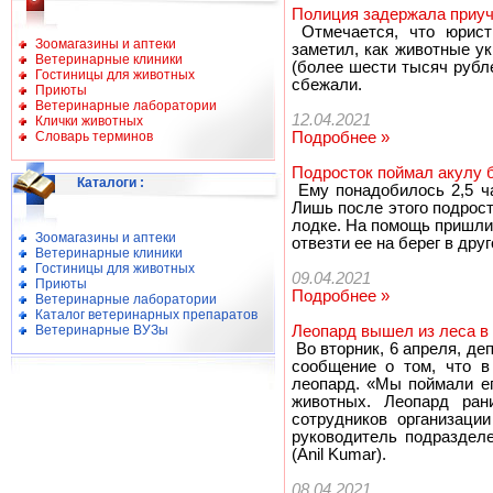
Полиция задержала приуч
Отмечается, что юрист
Зоомагазины и аптеки
заметил, как животные у
Ветеринарные клиники
(более шести тысяч рубл
Гостиницы для животных
сбежали.
Приюты
Ветеринарные лаборатории
12.04.2021
Клички животных
Словарь терминов
Подробнее »
Подросток поймал акулу б
Каталоги
:
Ему понадобилось 2,5 ча
Лишь после этого подрост
лодке. На помощь пришли
Зоомагазины и аптеки
отвезти ее на берег в друг
Ветеринарные клиники
Гостиницы для животных
09.04.2021
Приюты
Подробнее »
Ветеринарные лаборатории
Каталог ветеринарных препаратов
Ветеринарные ВУЗы
Леопард вышел из леса в 
Во вторник, 6 апреля, д
сообщение о том, что в
леопард. «Мы поймали ег
животных. Леопард ран
сотрудников организаци
руководитель подраздел
(Anil Kumar).
08.04.2021