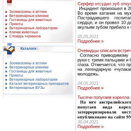
Серфер отсудил зуб отку
Инцидент произошел в 20
Зоомагазины и аптеки
Во время катания на муж
Ветеринарные клиники
Пострадавшего госпита
Гостиницы для животных
сердце, и он провел 10 д
Приюты
акульим зубом прибило к 
Ветеринарные лаборатории
Клички животных
Словарь терминов
05.05.2021
Подробнее »
Каталоги
:
Очевидцы описали встреч
Согласно приводимому о
руки с тремя пальцами и
Зоомагазины и аптеки
глаза. Отмечается, что 
Ветеринарные клиники
на легендарную «чупака
Гостиницы для животных
молодежь.
Приюты
Ветеринарные лаборатории
04.05.2021
Каталог ветеринарных препаратов
Ветеринарные ВУЗы
Подробнее »
Тысячи попугаев корелла 
На юге австралийско
попугаев вида коре
затерроризировали ме
опубликовано на сайте 9N
30.04.2021
Подробнее »