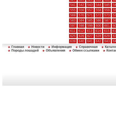
541
542
543
544
545
5
555
556
557
558
559
5
569
570
571
572
573
5
583
584
585
586
587
5
597
598
599
600
601
6
611
612
613
614
615
6
625
626
627
628
629
6
639
640
641
642
643
6
Главная
Новости
Информация
Справочная
Катало
Породы лошадей
Объявления
Обмен ссылками
Конта