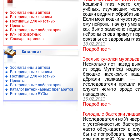
Кошачий глаз часто сл
учёных, изучающих чело
Зоомагазины и аптеки
кошки видим и обрабатыв
Ветеринарные клиники
Если мозг кошки чувствуе
Гостиницы для животных
ему нейроны начнут умень
Приюты
как было замечено недав
Ветеринарные лаборатории
нейроны снова примут но
Клички животных
Словарь терминов
связаны со здоровым глаз
18.02.2013
Подробнее »
Каталоги
:
Зрелые куколки муравьев
Несколько лет назад выя
Зоомагазины и аптеки
из рода Myrmica) издаю
Ветеринарные клиники
брюшке насекомых нашл
Гостиницы для животных
дёргали лапками, — 
Приюты
исследователи пришли к
Ветеринарные лаборатории
служит чем-то вроде си
Каталог ветеринарных препаратов
Ветеринарные ВУЗы
нападение.
15.02.2013
Подробнее »
Голодные бактерии лишаю
Исследователи из Универ
с устойчивостью бактери
часто обсуждается в сл
бы не попробовать прим
или пищевой? Ход рассу