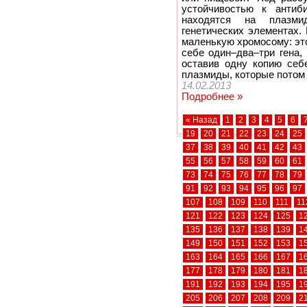
устойчивостью к антиб
находятся на плазм
генетических элементах.
маленькую хромосому: это
себе один–два–три гена,
оставив одну копию себ
плазмиды, которые потом
14.02.2013
Подробнее »
« Назад
1
2
3
4
5
6
19
20
21
22
23
24
25
37
38
39
40
41
42
43
55
56
57
58
59
60
61
73
74
75
76
77
78
79
91
92
93
94
95
96
97
107
108
109
110
111
11
121
122
123
124
125
1
135
136
137
138
139
1
149
150
151
152
153
1
163
164
165
166
167
1
177
178
179
180
181
1
191
192
193
194
195
1
205
206
207
208
209
2