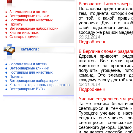
В зоопарке Чикаго замер
По словам представителе
Зоомагазины и аптеки
тем, что диета, которой о
Ветеринарные клиники
от той, к какой привы
Гостиницы для животных
условиях. Для того, что
Приюты
слой подкожного жира, 
Ветеринарные лаборатории
зоосаду же рацион медвед
Клички животных
Словарь терминов
09.01.2014
Подробнее »
Каталоги
:
В Берлине слонам раздал
Деревья привозят ряд
гигантов. Все ветки пр
Зоомагазины и аптеки
животные не проглотил
Ветеринарные клиники
получить угощение, пи
Гостиницы для животных
команд. Это элемент д
Приюты
каждому слону достаётся 
Ветеринарные лаборатории
08.01.2014
Каталог ветеринарных препаратов
Ветеринарные ВУЗы
Подробнее »
Ученые создали светящих
Та же техника была исп
светящихся в темноте к
Турецкие ученые в наст
создать светящихся ов
светящихся сельскохо
сезонного декора. Целью
и дешевого способа доб