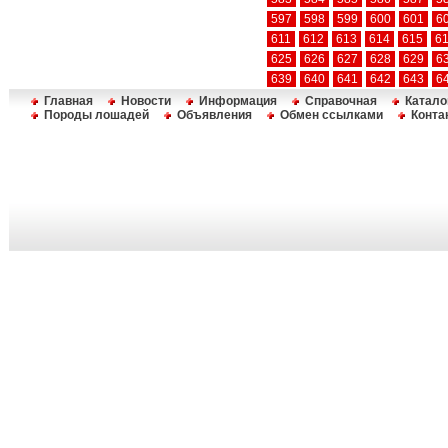
597
598
599
600
601
6
611
612
613
614
615
6
625
626
627
628
629
6
639
640
641
642
643
6
Главная
Новости
Информация
Справочная
Катало
Породы лошадей
Объявления
Обмен ссылками
Конта