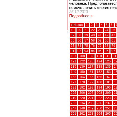
человека. Предполагаетс
помочь лечить многие ген
26.12.2013
Подробнее »
« Назад
1
2
3
4
5
6
19
20
21
22
23
24
25
37
38
39
40
41
42
43
55
56
57
58
59
60
61
73
74
75
76
77
78
79
91
92
93
94
95
96
97
107
108
109
110
111
11
121
122
123
124
125
1
135
136
137
138
139
1
149
150
151
152
153
1
163
164
165
166
167
1
177
178
179
180
181
1
191
192
193
194
195
1
205
206
207
208
209
2
219
220
221
222
223
2
233
234
235
236
237
2
247
248
249
250
251
2
261
262
263
264
265
2