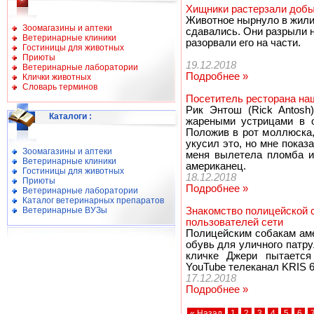
Хищники растерзали добы
Животное нырнуло в жили
Зоомагазины и аптеки
сдавались. Они разрыли н
Ветеринарные клиники
разорвали его на части.
Гостиницы для животных
Приюты
19.12.2018
Ветеринарные лаборатории
Подробнее »
Клички животных
Словарь терминов
Посетитель ресторана на
Рик Энтош (Rick Antosh
Каталоги
:
жареными устрицами в о
Положив в рот моллюска,
укусил это, но мне показа
Зоомагазины и аптеки
меня вылетела пломба и
Ветеринарные клиники
американец.
Гостиницы для животных
18.12.2018
Приюты
Подробнее »
Ветеринарные лаборатории
Каталог ветеринарных препаратов
Ветеринарные ВУЗы
Знакомство полицейской 
пользователей сети
Полицейским собакам ам
обувь для уличного патру
кличке Джери пытается
YouTube телеканал KRIS 
17.12.2018
Подробнее »
« Назад
1
2
3
4
5
6