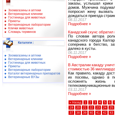
заказы, услышал крики 
домов. Мужчина подумал,
Зоомагазины и аптеки
попросил жену вызвать
Ветеринарные клиники
дождаться приезда страже
Гостиницы для животных
08.11.2017
Приюты
Подробнее »
Ветеринарные лаборатории
Клички животных
Словарь терминов
Канадский скунс обратил г
По словам автора роли
канадского города Калга
Каталоги
:
соперника в бегство, з
далеко в кусты.
06.11.2017
Зоомагазины и аптеки
Подробнее »
Ветеринарные клиники
Гостиницы для животных
В Австралии какаду унич
Приюты
стоимостью 36 миллиард
Ветеринарные лаборатории
Как правило, какаду дос
Каталог ветеринарных препаратов
Ветеринарные ВУЗы
их посевы, однако в п
осложнять жизнь к
телекоммуникационные в
03.11.2017
Подробнее »
« Назад
1
2
3
4
5
6
19
20
21
22
23
24
25
37
38
39
40
41
42
43