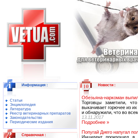
Информация
:
Новости
:
Обезьяна-наркоман выпил
Статьи
Торговцы заметили, что
Энциклопедия
выкачивает горючее из и
Литература
и обнаружили, что во всем
Реестр ветеринарных препаратов
13.11.2017
Законодательство
Периодические издания
Подробнее »
Попугай Диего напугал п
Справочная
:
Инцидент произошел в о