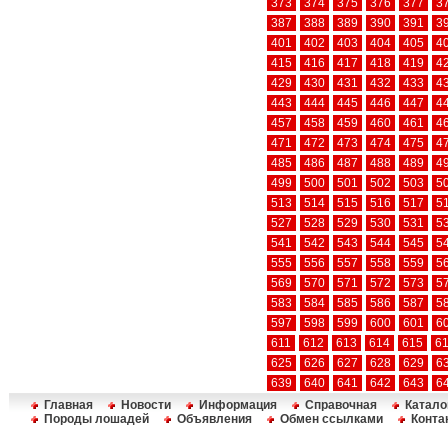
373
374
375
376
377
3
387
388
389
390
391
3
401
402
403
404
405
4
415
416
417
418
419
4
429
430
431
432
433
4
443
444
445
446
447
4
457
458
459
460
461
4
471
472
473
474
475
4
485
486
487
488
489
4
499
500
501
502
503
5
513
514
515
516
517
5
527
528
529
530
531
5
541
542
543
544
545
5
555
556
557
558
559
5
569
570
571
572
573
5
583
584
585
586
587
5
597
598
599
600
601
6
611
612
613
614
615
6
625
626
627
628
629
6
639
640
641
642
643
6
Главная
Новости
Информация
Справочная
Катало
Породы лошадей
Объявления
Обмен ссылками
Конта