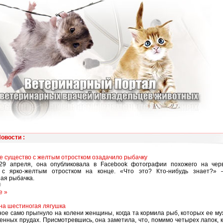
Новости
:
е существо с желтым отростком озадачило рыбачку
 29 апреля, она опубликовала в Facebook фотографии похожего на черв
 с ярко-желтым отростком на конце. «Что это? Кто-нибудь знает?»
ая рыбачка.
0
е »
а шестиногая лягушка
ое само прыгнуло на колени женщины, когда та кормила рыб, которых ее му
енных прудах. Присмотревшись, она заметила, что, помимо четырех лапок, 