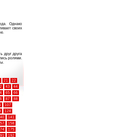
еда. Однако
гивает своих
ию.
ь друг друга
лись ролями.
ты.
21
22
2
43
44
4
65
66
6
87
88
6
107
3
124
40
141
57
158
74
175
91
192