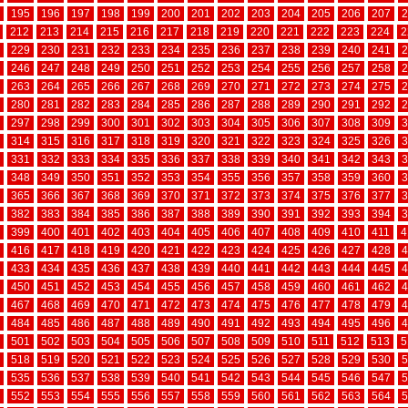
195
196
197
198
199
200
201
202
203
204
205
206
207
2
212
213
214
215
216
217
218
219
220
221
222
223
224
2
229
230
231
232
233
234
235
236
237
238
239
240
241
2
246
247
248
249
250
251
252
253
254
255
256
257
258
2
263
264
265
266
267
268
269
270
271
272
273
274
275
2
280
281
282
283
284
285
286
287
288
289
290
291
292
2
297
298
299
300
301
302
303
304
305
306
307
308
309
3
314
315
316
317
318
319
320
321
322
323
324
325
326
3
331
332
333
334
335
336
337
338
339
340
341
342
343
3
348
349
350
351
352
353
354
355
356
357
358
359
360
3
365
366
367
368
369
370
371
372
373
374
375
376
377
3
382
383
384
385
386
387
388
389
390
391
392
393
394
3
399
400
401
402
403
404
405
406
407
408
409
410
411
4
416
417
418
419
420
421
422
423
424
425
426
427
428
4
433
434
435
436
437
438
439
440
441
442
443
444
445
4
450
451
452
453
454
455
456
457
458
459
460
461
462
4
467
468
469
470
471
472
473
474
475
476
477
478
479
4
484
485
486
487
488
489
490
491
492
493
494
495
496
4
501
502
503
504
505
506
507
508
509
510
511
512
513
5
518
519
520
521
522
523
524
525
526
527
528
529
530
5
535
536
537
538
539
540
541
542
543
544
545
546
547
5
552
553
554
555
556
557
558
559
560
561
562
563
564
5