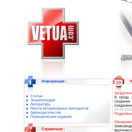
Информация
:
Загадочно
Статьи
В среду,
Энциклопедия
создания
Литература
озадаченн
Реестр ветеринарных препаратов
29.04.202
Законодательство
Подробне
Периодические издания
Обнаружен
Земноводн
Справочная
:
многочисл