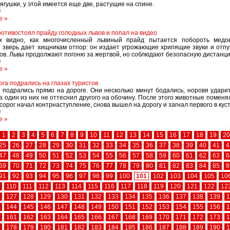
ягушки, у этой имеется еще две, растущие на спине.
0
е »
отивостоял прайду голодных львов и попал на видео
х видно, как многочисленный львиный прайд пытается побороть медо
 зверь дает хищникам отпор: он издает угрожающие хрипящие звуки и отпу
ов. Львы продолжают погоню за жертвой, но соблюдают безопасную дистанц
0
е »
ога подрались на глазах туристов
 подрались прямо на дороге. Они несколько минут бодались, норовя ударит
ка один из них не оттеснил другого на обочину. После этого животные поменя
сорог начал контрнаступление, снова вышел на дорогу и загнал первого в кус
0
е »
1
2
3
4
5
6
7
8
9
10
11
12
13
14
15
16
17
18
19
20
25
26
27
28
29
30
31
32
33
34
35
36
37
38
39
40
41
4
47
48
49
50
51
52
53
54
55
56
57
58
59
60
61
62
63
6
69
70
71
72
73
74
75
76
77
78
79
80
81
82
83
84
85
8
91
92
93
94
95
96
97
98
99
100
101
102
103
104
105
10
110
111
112
113
114
115
116
117
118
119
120
121
122
12
127
128
129
130
131
132
133
134
135
136
137
138
139
1
144
145
146
147
148
149
150
151
152
153
154
155
156
1
161
162
163
164
165
166
167
168
169
170
171
172
173
1
178
179
180
181
182
183
184
185
186
187
188
189
190
1