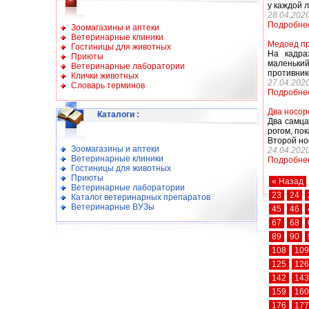
у каждой л
28.04.202
Подробне
Зоомагазины и аптеки
Ветеринарные клиники
Медоед пр
Гостиницы для животных
На кадра
Приюты
маленький
Ветеринарные лаборатории
противник
Клички животных
27.04.202
Словарь терминов
Подробне
Два носор
Каталоги
:
Два самца
рогом, по
Второй но
Зоомагазины и аптеки
24.04.202
Ветеринарные клиники
Подробне
Гостиницы для животных
Приюты
« Назад
Ветеринарные лаборатории
23
24
Каталог ветеринарных препаратов
Ветеринарные ВУЗы
45
46
67
68
89
90
108
109
125
126
142
143
159
160
176
177