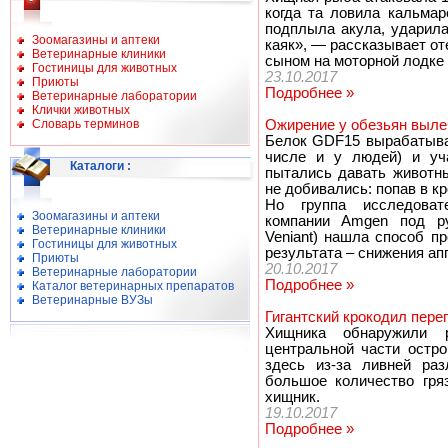
когда та ловила кальмар
подплыла акула, ударила
Зоомагазины и аптеки
каяк», — рассказывает о
Ветеринарные клиники
сыном на моторной лодке 
Гостиницы для животных
23.10.2017
Приюты
Подробнее »
Ветеринарные лаборатории
Клички животных
Словарь терминов
Ожирение у обезьян выле
Белок GDF15 вырабатыва
числе и у людей) и уча
Каталоги
:
пытались давать животн
не добивались: попав в к
Но группа исследоват
Зоомагазины и аптеки
компании Amgen под ру
Ветеринарные клиники
Veniant) нашла способ п
Гостиницы для животных
результата – снижения апп
Приюты
20.10.2017
Ветеринарные лаборатории
Подробнее »
Каталог ветеринарных препаратов
Ветеринарные ВУЗы
Гигантский крокодил пере
Хищника обнаружили 
центральной части остр
здесь из-за ливней раз
большое количество гря
хищник.
19.10.2017
Подробнее »