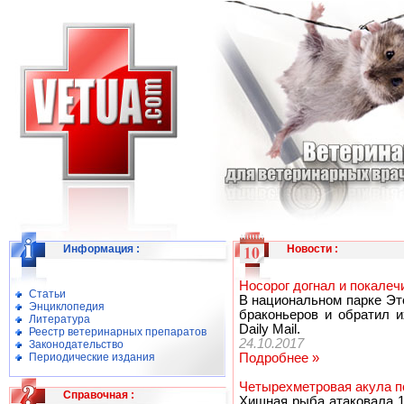
Информация
:
Новости
:
Носорог догнал и покалеч
Статьи
В национальном парке Эт
Энциклопедия
браконьеров и обратил и
Литература
Daily Mail.
Реестр ветеринарных препаратов
24.10.2017
Законодательство
Периодические издания
Подробнее »
Четырехметровая акула п
Справочная
:
Хищная рыба атаковала 1