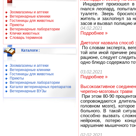
Инцидент произошел в с
гнался леопард, попытал
Зоомагазины и аптеки
туалете. Зверь бросилс
Ветеринарные клиники
житель и захлопнул за н
Гостиницы для животных
засов и вызвал полицию и
Приюты
04.02.2021
Ветеринарные лаборатории
Подробнее »
Клички животных
Словарь терминов
Диетолог назвала способ 
По словам эксперта, вег
Каталоги
:
той или иной причине ре
рационе, следует следит
одно блюдо содержало тот
Зоомагазины и аптеки
Ветеринарные клиники
03.02.2021
Гостиницы для животных
Подробнее »
Приюты
Ветеринарные лаборатории
Высокоактивное соединен
Каталог ветеринарных препаратов
Ветеринарные ВУЗы
черепно-мозговых травм
При этом 80-90 проценто
сопровождаются длитель
головном мозге), которо
больного. В такой ситуа
способно вызвать сложн
нейронов, потерю конц
нарушение мышечного тону
02.02.2021