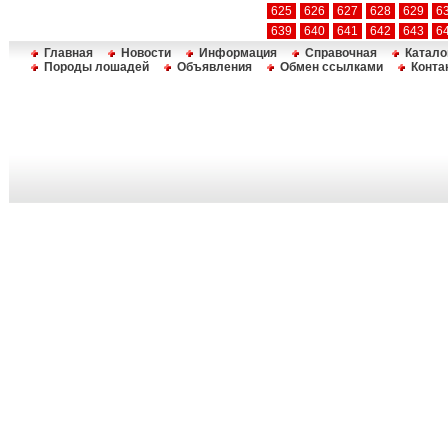
625
626
627
628
629
6
639
640
641
642
643
6
Главная
Новости
Информация
Справочная
Катало
Породы лошадей
Объявления
Обмен ссылками
Конта