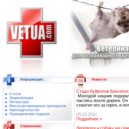
Информация
:
Новости
:
Стадо буйволов бросилос
Статьи
Молодой хищник подкралс
Энциклопедия
паслись возле дороги. Он
Литература
схватил его за горло, и п
Реестр ветеринарных препаратов
Законодательство
Периодические издания
05.02.2021
Подробнее »
Справочная
:
Леопарда и собаку на сем