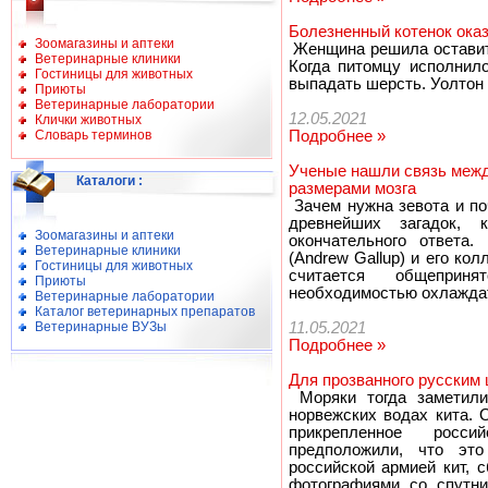
Болезненный котенок ока
Зоомагазины и аптеки
Женщина решила оставить
Ветеринарные клиники
Когда питомцу исполнил
Гостиницы для животных
выпадать шерсть. Уолтон 
Приюты
Ветеринарные лаборатории
12.05.2021
Клички животных
Словарь терминов
Подробнее »
Ученые нашли связь межд
Каталоги
:
размерами мозга
Зачем нужна зевота и по
древнейших загадок,
Зоомагазины и аптеки
окончательного ответа
Ветеринарные клиники
(Andrew Gallup) и его кол
Гостиницы для животных
считается общеприн
Приюты
необходимостью охлаждат
Ветеринарные лаборатории
Каталог ветеринарных препаратов
Ветеринарные ВУЗы
11.05.2021
Подробнее »
Для прозванного русским 
Моряки тогда заметили
норвежских водах кита. 
прикрепленное росс
предположили, что эт
российской армией кит, 
фотографиями со спутни