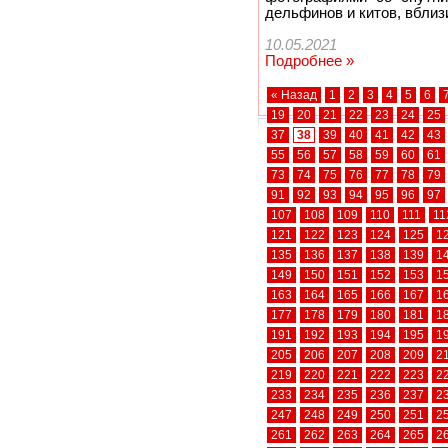
дельфинов и китов, вбли
10.05.2021
Подробнее »
« Назад
1
2
3
4
5
6
19
20
21
22
23
24
25
37
38
39
40
41
42
43
55
56
57
58
59
60
61
73
74
75
76
77
78
79
91
92
93
94
95
96
97
107
108
109
110
111
11
121
122
123
124
125
1
135
136
137
138
139
1
149
150
151
152
153
1
163
164
165
166
167
1
177
178
179
180
181
1
191
192
193
194
195
1
205
206
207
208
209
2
219
220
221
222
223
2
233
234
235
236
237
2
247
248
249
250
251
2
261
262
263
264
265
2