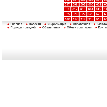
597
598
599
600
601
6
611
612
613
614
615
6
625
626
627
628
629
6
639
640
641
642
643
6
Главная
Новости
Информация
Справочная
Катало
Породы лошадей
Объявления
Обмен ссылками
Конта