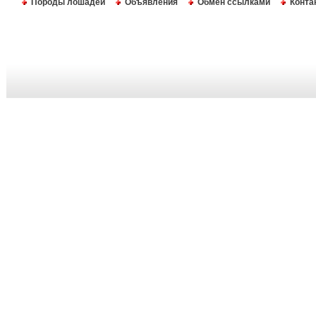
Породы лошадей
Объявления
Обмен ссылками
Конта