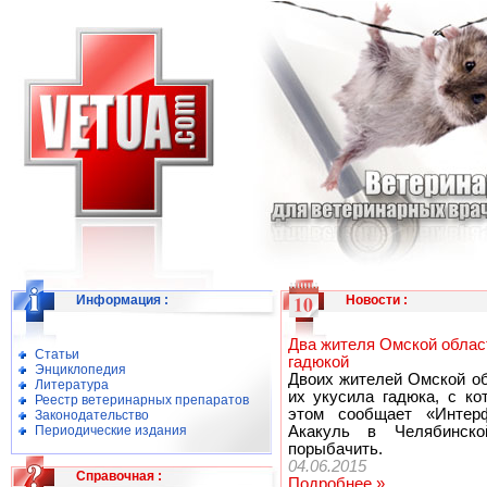
Информация
:
Новости
:
Два жителя Омской облас
Статьи
гадюкой
Энциклопедия
Двоих жителей Омской об
Литература
их укусила гадюка, с к
Реестр ветеринарных препаратов
этом сообщает «Интер
Законодательство
Периодические издания
Акакуль в Челябинско
порыбачить.
04.06.2015
Справочная
:
Подробнее »