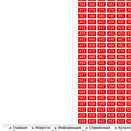
359
360
361
362
363
3
373
374
375
376
377
3
387
388
389
390
391
3
401
402
403
404
405
4
415
416
417
418
419
4
429
430
431
432
433
4
443
444
445
446
447
4
457
458
459
460
461
4
471
472
473
474
475
4
485
486
487
488
489
4
499
500
501
502
503
5
513
514
515
516
517
5
527
528
529
530
531
5
541
542
543
544
545
5
555
556
557
558
559
5
569
570
571
572
573
5
583
584
585
586
587
5
597
598
599
600
601
6
611
612
613
614
615
6
625
626
627
628
629
6
639
640
641
642
643
6
Главная
Новости
Информация
Справочная
Катало