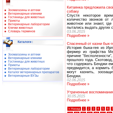
Китаянка предложила сво
Зоомагазины и аптеки
собаку
Ветеринарные клиники
Спустя некоторое врем
Гостиницы для животных
количество звонков от 
Приюты
животное или знают, где
Ветеринарные лаборатории
пытались выдать других с
Клички животных
Словарь терминов
03.06.2015
Подробнее »
Каталоги
:
Спасенный от казни бык-г
История быка-гея из Ирл
фермер из графства Ме
Зоомагазины и аптеки
причине "бесполезности"
Ветеринарные клиники
прошлого года. Скотовод
Гостиницы для животных
что содержать Бенджи ем
Приюты
предвидится, а кормить б
Ветеринарные лаборатории
могут казнить, зоозащ
Каталог ветеринарных препаратов
Ветеринарные ВУЗы
Бенджи.
02.06.2015
Подробнее »
Утраченные воспоминания
30.05.2015
Подробнее »
« Назад
1
2
3
4
5
6