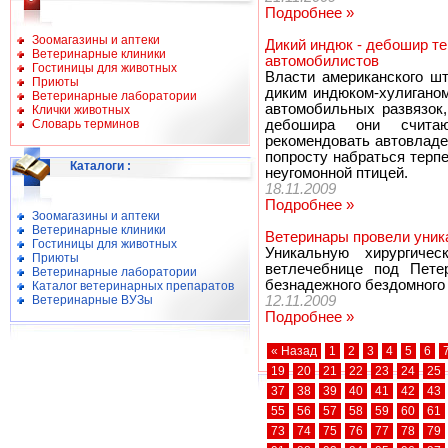
Подробнее »
Зоомагазины и аптеки
Дикий индюк - дебошир т
Ветеринарные клиники
автомобилистов
Гостиницы для животных
Власти американского ш
Приюты
диким индюком-хулиганом
Ветеринарные лаборатории
автомобильных развязок
Клички животных
Словарь терминов
дебошира они считаю
рекомендовать автовлад
попросту набраться терп
Каталоги
:
неугомонной птицей.
18.11.2009
Подробнее »
Зоомагазины и аптеки
Ветеринарные клиники
Ветеринары провели уни
Гостиницы для животных
Уникальную хирургиче
Приюты
ветлечебнице под Петер
Ветеринарные лаборатории
безнадежного бездомного 
Каталог ветеринарных препаратов
Ветеринарные ВУЗы
12.11.2009
Подробнее »
« Назад
1
2
3
4
5
6
19
20
21
22
23
24
25
37
38
39
40
41
42
43
55
56
57
58
59
60
61
73
74
75
76
77
78
79