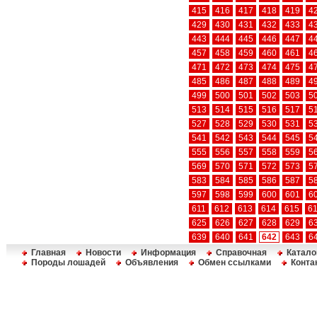
415
416
417
418
419
4
429
430
431
432
433
4
443
444
445
446
447
4
457
458
459
460
461
4
471
472
473
474
475
4
485
486
487
488
489
4
499
500
501
502
503
5
513
514
515
516
517
5
527
528
529
530
531
5
541
542
543
544
545
5
555
556
557
558
559
5
569
570
571
572
573
5
583
584
585
586
587
5
597
598
599
600
601
6
611
612
613
614
615
6
625
626
627
628
629
6
639
640
641
642
643
6
Главная
Новости
Информация
Справочная
Катало
Породы лошадей
Объявления
Обмен ссылками
Конта