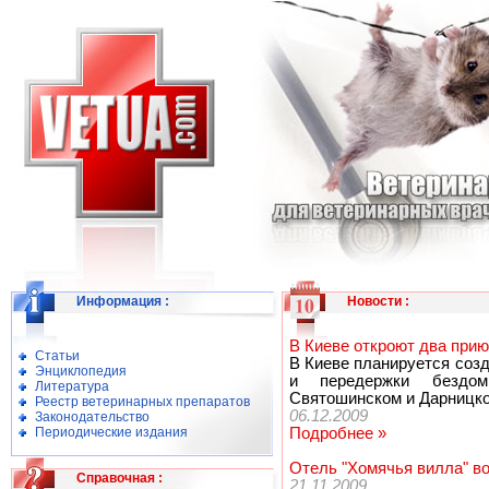
Информация
:
Новости
:
В Киеве откроют два при
Статьи
В Киеве планируется соз
Энциклопедия
и передержки бездо
Литература
Святошинском и Дарницко
Реестр ветеринарных препаратов
06.12.2009
Законодательство
Периодические издания
Подробнее »
Отель "Хомячья вилла" в
Справочная
:
21.11.2009