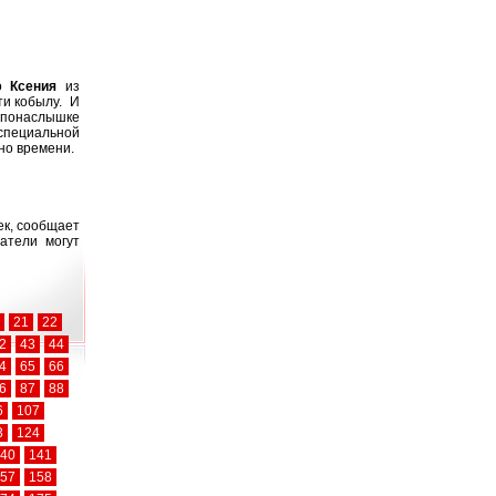
Но
Ксения
из
и кобылу. И
е понаслышке
специальной
но времени.
ек, сообщает
патели могут
21
22
2
43
44
4
65
66
6
87
88
6
107
3
124
40
141
57
158