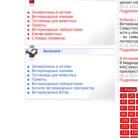
уронил об
08.11.201
Подробне
Зоомагазины и аптеки
Ветеринарные клиники
Кобыла с 
Гостиницы для животных
Ветерина
Приюты
Севастопо
Ветеринарные лаборатории
хотя у об
Клички животных
- их сем
Словарь терминов
литератур
07.11.201
Подробне
Каталоги
:
В Испании
В Мадриде
Зоомагазины и аптеки
InfoCelia
Ветеринарные клиники
приобрест
Гостиницы для животных
06.11.201
Приюты
Подробне
Ветеринарные лаборатории
Каталог ветеринарных препаратов
« Назад
Ветеринарные ВУЗы
23
24
45
46
67
68
89
90
108
109
125
126
142
143