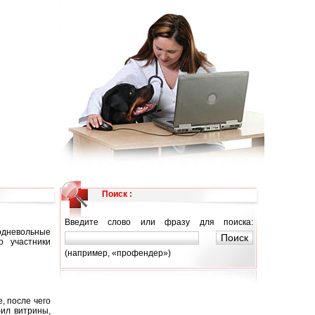
Поиск :
Введите слово или фразу для поиска:
подневольные
о участники
(например, «профендер»)
, после чего
бил витрины,