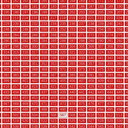
161
162
163
164
165
166
167
168
169
170
171
172
173
1
178
179
180
181
182
183
184
185
186
187
188
189
190
1
195
196
197
198
199
200
201
202
203
204
205
206
207
2
212
213
214
215
216
217
218
219
220
221
222
223
224
2
229
230
231
232
233
234
235
236
237
238
239
240
241
2
246
247
248
249
250
251
252
253
254
255
256
257
258
2
263
264
265
266
267
268
269
270
271
272
273
274
275
2
280
281
282
283
284
285
286
287
288
289
290
291
292
2
297
298
299
300
301
302
303
304
305
306
307
308
309
3
314
315
316
317
318
319
320
321
322
323
324
325
326
3
331
332
333
334
335
336
337
338
339
340
341
342
343
3
348
349
350
351
352
353
354
355
356
357
358
359
360
3
365
366
367
368
369
370
371
372
373
374
375
376
377
3
382
383
384
385
386
387
388
389
390
391
392
393
394
3
399
400
401
402
403
404
405
406
407
408
409
410
411
4
416
417
418
419
420
421
422
423
424
425
426
427
428
4
433
434
435
436
437
438
439
440
441
442
443
444
445
4
450
451
452
453
454
455
456
457
458
459
460
461
462
4
467
468
469
470
471
472
473
474
475
476
477
478
479
4
484
485
486
487
488
489
490
491
492
493
494
495
496
4
501
502
503
504
505
506
507
508
509
510
511
512
513
5
518
519
520
521
522
523
524
525
526
527
528
529
530
5
535
536
537
538
539
540
541
542
543
544
545
546
547
5