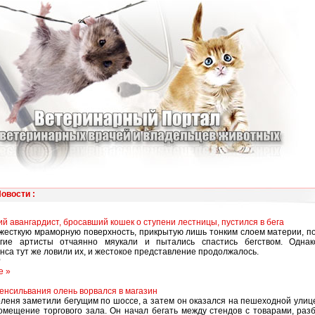
Новости
:
ий авангардист, бросавший кошек о ступени лестницы, пустился в бега
жесткую мраморную поверхность, прикрытую лишь тонким слоем материи, 
огие артисты отчаянно мяукали и пытались спастись бегством. Однак
са тут же ловили их, и жестокое представление продолжалось.
2
е »
енсильвания олень ворвался в магазин
леня заметили бегущим по шоссе, а затем он оказался на пешеходной улице
омещение торгового зала. Он начал бегать между стендов с товарами, раз