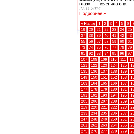
глаз», — пояснила она.
27.11.2014
Подробнее »
« Назад
1
2
3
4
5
6
19
20
21
22
23
24
25
37
38
39
40
41
42
43
55
56
57
58
59
60
61
73
74
75
76
77
78
79
91
92
93
94
95
96
97
107
108
109
110
111
11
121
122
123
124
125
1
135
136
137
138
139
1
149
150
151
152
153
1
163
164
165
166
167
1
177
178
179
180
181
1
191
192
193
194
195
1
205
206
207
208
209
2
219
220
221
222
223
2
233
234
235
236
237
2
247
248
249
250
251
2
261
262
263
264
265
2
275
276
277
278
279
2