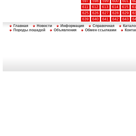
597
598
599
600
601
6
611
612
613
614
615
6
625
626
627
628
629
6
639
640
641
642
643
6
Главная
Новости
Информация
Справочная
Катало
Породы лошадей
Объявления
Обмен ссылками
Конта