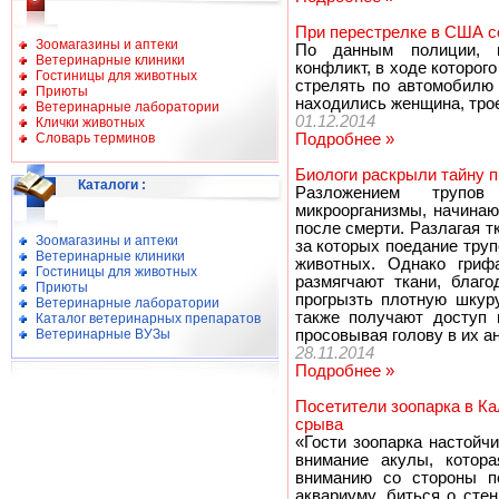
При перестрелке в США с
Зоомагазины и аптеки
По данным полиции, 
Ветеринарные клиники
конфликт, в ходе которог
Гостиницы для животных
стрелять по автомобилю 
Приюты
находились женщина, трое
Ветеринарные лаборатории
01.12.2014
Клички животных
Словарь терминов
Подробнее »
Биологи раскрыли тайну 
Каталоги
:
Разложением трупов
микроорганизмы, начинаю
после смерти. Разлагая т
Зоомагазины и аптеки
за которых поедание тру
Ветеринарные клиники
животных. Однако гриф
Гостиницы для животных
размягчают ткани, благ
Приюты
прогрызть плотную шкур
Ветеринарные лаборатории
также получают доступ 
Каталог ветеринарных препаратов
Ветеринарные ВУЗы
просовывая голову в их а
28.11.2014
Подробнее »
Посетители зоопарка в Ка
срыва
«Гости зоопарка настойч
внимание акулы, котора
вниманию со стороны по
аквариуму, биться о сте