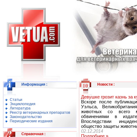
Информация
:
Новости
:
Девушке грозит казнь за к
Статьи
Вскоре после публикац
Энциклопедия
Уэльса, Великобритани
Литература
животных со всего м
Реестр ветеринарных препаратов
обвинениями в издат
Законодательство
Периодические издания
Впоследствии инциден
общество защиты животны
02.12.2014
Справочная
:
Подробнее »