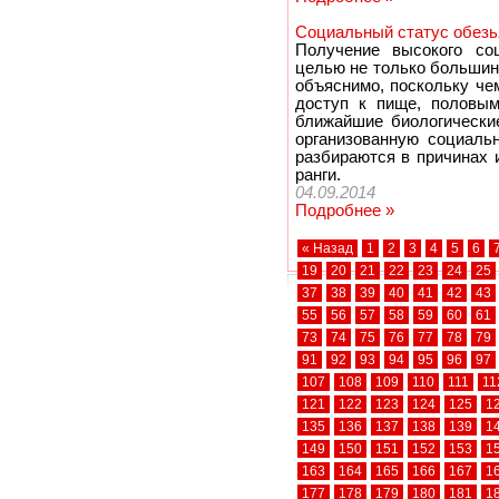
Социальный статус обезья
Получение высокого соц
целью не только большин
объяснимо, поскольку че
доступ к пище, половым
ближайшие биологически
организованную социаль
разбираются в причинах 
ранги.
04.09.2014
Подробнее »
« Назад
1
2
3
4
5
6
19
20
21
22
23
24
25
37
38
39
40
41
42
43
55
56
57
58
59
60
61
73
74
75
76
77
78
79
91
92
93
94
95
96
97
107
108
109
110
111
11
121
122
123
124
125
1
135
136
137
138
139
1
149
150
151
152
153
1
163
164
165
166
167
1
177
178
179
180
181
1