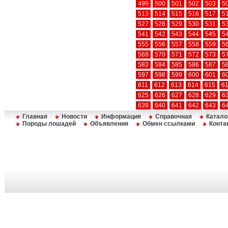
499
500
501
502
503
5
513
514
515
516
517
5
527
528
529
530
531
5
541
542
543
544
545
5
555
556
557
558
559
5
569
570
571
572
573
5
583
584
585
586
587
5
597
598
599
600
601
6
611
612
613
614
615
6
625
626
627
628
629
6
639
640
641
642
643
6
Главная
Новости
Информация
Справочная
Катало
Породы лошадей
Объявления
Обмен ссылками
Конта