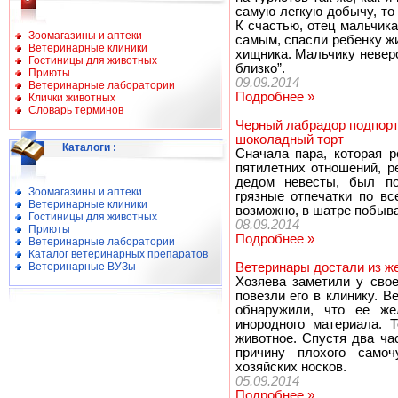
самую легкую добычу, то 
К счастью, отец мальчика
Зоомагазины и аптеки
самым, спасли ребенку жи
Ветеринарные клиники
хищника. Мальчику неверо
Гостиницы для животных
близко”.
Приюты
09.09.2014
Ветеринарные лаборатории
Подробнее »
Клички животных
Словарь терминов
Черный лабрадор подпорт
шоколадный торт
Каталоги
:
Сначала пара, которая 
пятилетних отношений, р
дедом невесты, был по
Зоомагазины и аптеки
грязные отпечатки по вс
Ветеринарные клиники
возможно, в шатре побывал
Гостиницы для животных
08.09.2014
Приюты
Подробнее »
Ветеринарные лаборатории
Каталог ветеринарных препаратов
Ветеринарные ВУЗы
Ветеринары достали из же
Хозяева заметили у сво
повезли его в клинику. В
обнаружили, что ее же
инородного материала. 
животное. Спустя два ча
причину плохого самоч
хозяйских носков.
05.09.2014
Подробнее »