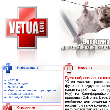
Информация
:
Новости
:
Пума набросилась на шко
Статьи
“Отец мальчика рассказа
Энциклопедия
футов, как вдруг из нио
Литература
напал на ребенка, - пове
Реестр ветеринарных препаратов
Foy) из Калифорнийско
Законодательство
Периодические издания
природы (California Depart
необычно для хищника -
находится такое количест
Справочная
:
на туристов так же, как и