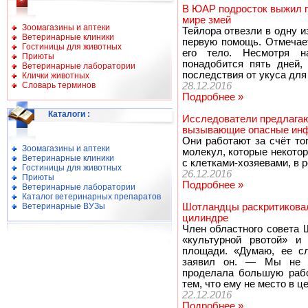
В ЮАР подросток выжил п
мире змей
Зоомагазины и аптеки
Тейлора отвезли в одну и
Ветеринарные клиники
первую помощь. Отмечает
Гостиницы для животных
его тело. Несмотря н
Приюты
понадобится пять дней,
Ветеринарные лаборатории
последствия от укуса для
Клички животных
Словарь терминов
28.12.2016
Подробнее »
Каталоги
:
Исследователи предлагаю
вызывающие опасные ин
Они работают за счёт тог
Зоомагазины и аптеки
молекул, которые некото
Ветеринарные клиники
с клетками-хозяевами, в р
Гостиницы для животных
26.12.2016
Приюты
Подробнее »
Ветеринарные лаборатории
Каталог ветеринарных препаратов
Ветеринарные ВУЗы
Шотландцы раскритиковал
цилиндре
Член областного совета 
«культурной рвотой» и
площади. «Думаю, ее сл
заявил он. — Мы не м
проделала большую рабо
тем, что ему не место в ц
22.12.2016
Подробнее »