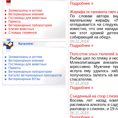
Подробнее »
Зоомагазины и аптеки
Жирафа остановила гиен 
Ветеринарные клиники
По словам автора вид
Гостиницы для животных
маленькому жирафу. «
Приюты
оглядывается на следую
Ветеринарные лаборатории
известно, что они напад
Клички животных
Словарь терминов
них этот хромой дете
собирающий на обед».
09.11.2018
Каталоги
:
Подробнее »
Полсотни злых тюленей з
Зоомагазины и аптеки
Рыбак шел по пляжу и не
Ветеринарные клиники
Млекопитающие внезап
Гостиницы для животных
агрессивно. Мужчине пр
Приюты
испуга ему удалось заб
Ветеринарные лаборатории
получилось залезть на ве
Каталог ветеринарных препаратов
Ветеринарные ВУЗы
спасателям.
07.11.2018
Подробнее »
Съеденный на спор слизе
Восемь лет назад ком
распивала алкоголь в сад
разговор о слизнях, и 19-
06.11.2018
Подробнее »