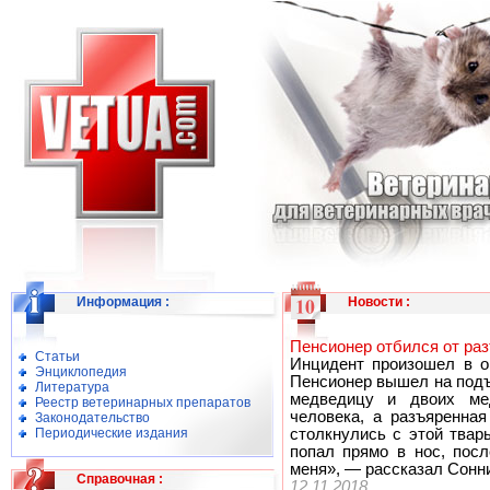
Информация
:
Новости
:
Пенсионер отбился от ра
Статьи
Инцидент произошел в о
Энциклопедия
Пенсионер вышел на подъ
Литература
медведицу и двоих ме
Реестр ветеринарных препаратов
человека, а разъяренная
Законодательство
Периодические издания
столкнулись с этой твар
попал прямо в нос, посл
меня», — рассказал Сонни
Справочная
:
12.11.2018