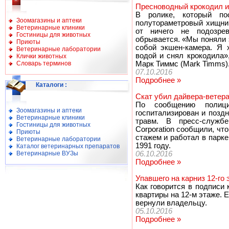
Пресноводный крокодил и
В ролике, который по
Зоомагазины и аптеки
полутораметровый хищни
Ветеринарные клиники
от ничего не подозре
Гостиницы для животных
обрывается. «Мы поняли 
Приюты
собой экшен-камера. Я 
Ветеринарные лаборатории
водой и снял крокодила
Клички животных
Словарь терминов
Марк Тиммс (Mark Timms)
07.10.2016
Подробнее »
Каталоги
:
Скат убил дайвера-ветера
По сообщению полиц
Зоомагазины и аптеки
госпитализирован и позд
Ветеринарные клиники
травм. В пресс-служб
Гостиницы для животных
Corporation сообщили, ч
Приюты
стажем и работал в парке
Ветеринарные лаборатории
1991 году.
Каталог ветеринарных препаратов
Ветеринарные ВУЗы
06.10.2016
Подробнее »
Упавшего на карниз 12-го 
Как говорится в подписи 
квартиры на 12-м этаже. 
вернули владельцу.
05.10.2016
Подробнее »