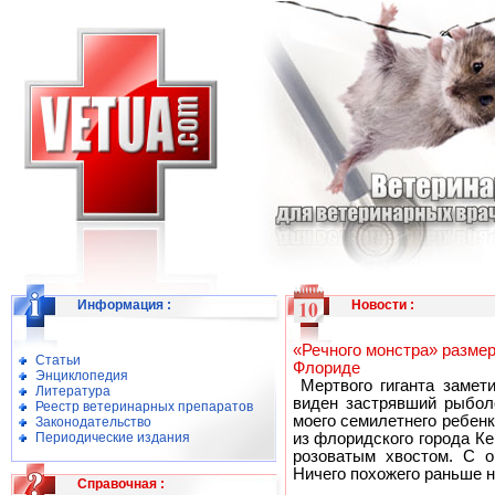
Информация
:
Новости
:
«Речного монстра» размер
Статьи
Флориде
Энциклопедия
Мертвого гиганта замети
Литература
виден застрявший рыбол
Реестр ветеринарных препаратов
моего семилетнего ребенк
Законодательство
Периодические издания
из флоридского города К
розоватым хвостом. С о
Ничего похожего раньше н
Справочная
: