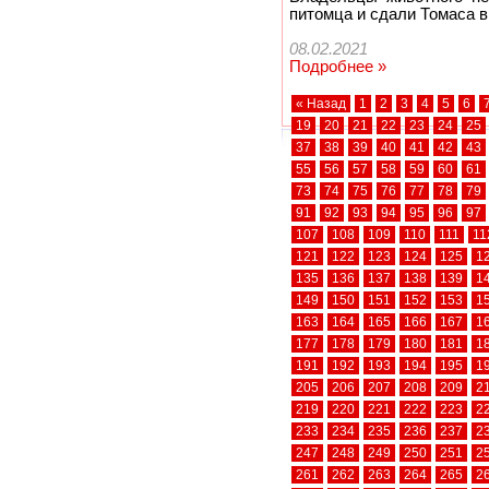
питомца и сдали Томаса в
08.02.2021
Подробнее »
« Назад
1
2
3
4
5
6
19
20
21
22
23
24
25
37
38
39
40
41
42
43
55
56
57
58
59
60
61
73
74
75
76
77
78
79
91
92
93
94
95
96
97
107
108
109
110
111
11
121
122
123
124
125
1
135
136
137
138
139
1
149
150
151
152
153
1
163
164
165
166
167
1
177
178
179
180
181
1
191
192
193
194
195
1
205
206
207
208
209
2
219
220
221
222
223
2
233
234
235
236
237
2
247
248
249
250
251
2
261
262
263
264
265
2