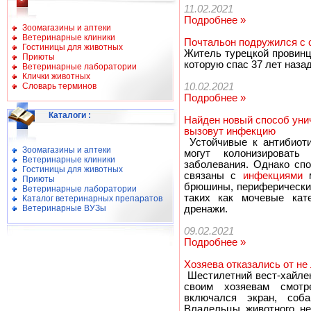
11.02.2021
Подробнее »
Зоомагазины и аптеки
Ветеринарные клиники
Почтальон подружился с с
Гостиницы для животных
Житель турецкой провинц
Приюты
которую спас 37 лет наза
Ветеринарные лаборатории
Клички животных
Словарь терминов
10.02.2021
Подробнее »
Каталоги
:
Найден новый способ унич
вызовут инфекцию
Устойчивые к антибиоти
Зоомагазины и аптеки
могут колонизировать
Ветеринарные клиники
заболевания. Однако спо
Гостиницы для животных
связаны с
инфекциями
м
Приюты
брюшины, периферических
Ветеринарные лаборатории
таких как мочевые кат
Каталог ветеринарных препаратов
Ветеринарные ВУЗы
дренажи.
09.02.2021
Подробнее »
Хозяева отказались от не
Шестилетний вест-хайлен
своим хозяевам смотр
включался экран, соба
Владельцы животного не