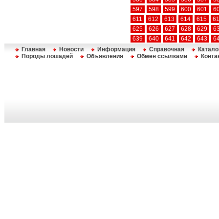
597
598
599
600
601
6
611
612
613
614
615
6
625
626
627
628
629
6
639
640
641
642
643
6
Главная
Новости
Информация
Справочная
Катало
Породы лошадей
Объявления
Обмен ссылками
Конта