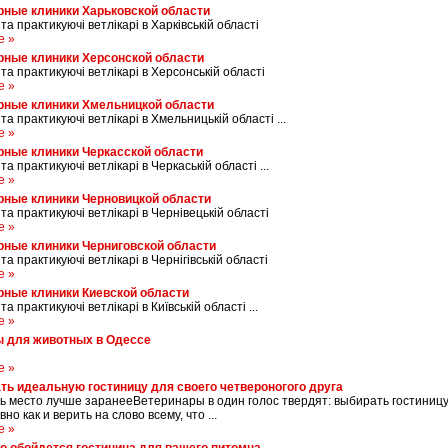
рные клиники Харьковской области
 та практикуючі ветлікарі в Харківській області
е »
рные клиники Херсонской области
 та практикуючі ветлікарі в Херсонській області
е »
рные клиники Хмельницкой области
 та практикуючі ветлікарі в Хмельницькій області ...
е »
рные клиники Черкасской области
 та практикуючі ветлікарі в Черкаській області ...
е »
рные клиники Черновицкой области
 та практикуючі ветлікарі в Чернівецькій області
е »
рные клиники Черниговской области
 та практикуючі ветлікарі в Чернігівській області
е »
рные клиники Киевской области
та практикуючі ветлікарі в Київській області ...
е »
ы для животных в Одессе
е »
ть идеальную гостиницу для своего четвероногого друга
ь место лучше заранееВетеринары в один голос твердят: выбирать гостиниц
вно как и верить на слово всему, что ...
е »