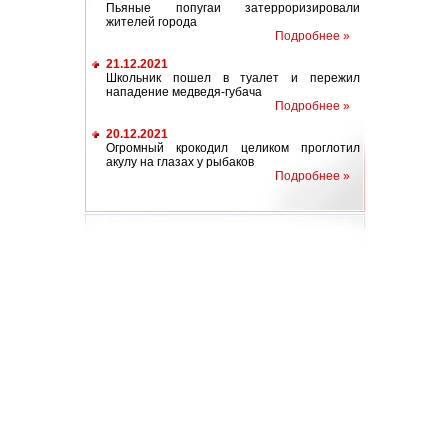
Пьяные попугаи затерроризировали
жителей города
Подробнее »
21.12.2021
Школьник пошел в туалет и пережил
нападение медведя-губача
Подробнее »
20.12.2021
Огромный крокодил целиком проглотил
акулу на глазах у рыбаков
Подробнее »