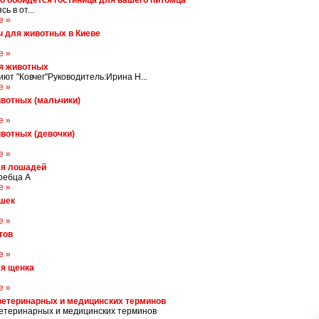
о обойдется гостиница для вашего питомца
ь в от...
е »
ы для животных в Киеве
е »
я животных
ют "Ковчег"Руководитель:Ирина Н...
е »
вотных (мальчики)
е »
вотных (девочки)
е »
ля лошадей
ребца А
е »
ошек
е »
тов
е »
ля щенка
е »
ветеринарных и медицинских терминов
ветеринарных и медицинских терминов