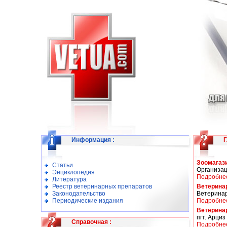
Информация
:
Г
Зоомагаз
Статьи
Организац
Энциклопедия
Подробне
Литература
Реестр ветеринарных препаратов
Ветерина
Законодательство
Ветеринар
Периодические издания
Подробне
Ветерина
пгт. Арциз
Справочная
:
Подробне