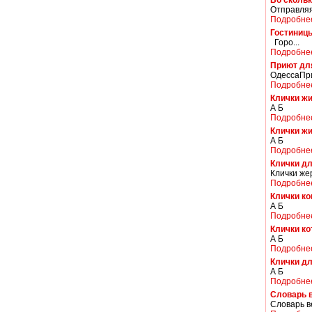
Во скольк
Отправляяс
Подробне
Гостиниц
Горо...
Подробне
Приют дл
ОдессаПри
Подробне
Клички жи
А Б
Подробне
Клички жи
А Б
Подробне
Клички д
Клички же
Подробне
Клички к
А Б
Подробне
Клички ко
А Б
Подробне
Клички д
А Б
Подробне
Словарь 
Словарь 