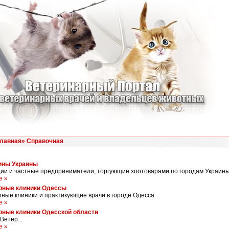
лавная»
Справочная
ины Украины
ии и частные предприниматели, торгующие зоотоварами по городам Украины.
е »
рные клиники Одессы
ные клиники и практикующие врачи в городе Одесса
е »
рные клиники Одесской области
 Ветер...
е »