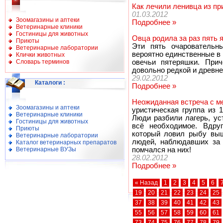
Как лечили ленивца из пр
01.03.2012
Зоомагазины и аптеки
Подробнее »
Ветеринарные клиники
Гостиницы для животных
Овца родила за раз пять я
Приюты
Эти пять очаровательн
Ветеринарные лаборатории
вероятно единственные в 
Клички животных
Словарь терминов
овечьи пятеряшки. При
довольно редкой и древне
29.02.2012
Каталоги
:
Подробнее »
Неожиданная встреча с м
Зоомагазины и аптеки
уристическая группа из 
Ветеринарные клиники
Люди разбили лагерь, ус
Гостиницы для животных
всё необходимое. Вдруг
Приюты
который ловил рыбу выш
Ветеринарные лаборатории
людей, наблюдавших за 
Каталог ветеринарных препаратов
Ветеринарные ВУЗы
помчался на них!
28.02.2012
Подробнее »
« Назад
1
2
3
4
5
6
19
20
21
22
23
24
25
37
38
39
40
41
42
43
55
56
57
58
59
60
61
73
74
75
76
77
78
79