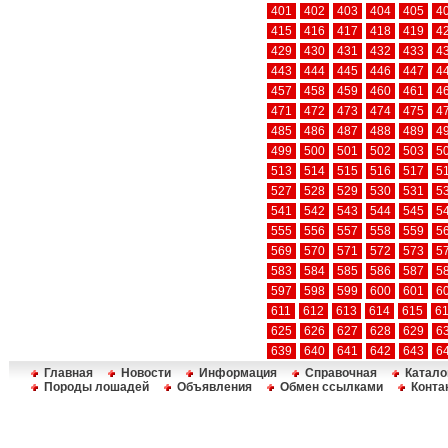
401
402
403
404
405
4
415
416
417
418
419
4
429
430
431
432
433
4
443
444
445
446
447
4
457
458
459
460
461
4
471
472
473
474
475
4
485
486
487
488
489
4
499
500
501
502
503
5
513
514
515
516
517
5
527
528
529
530
531
5
541
542
543
544
545
5
555
556
557
558
559
5
569
570
571
572
573
5
583
584
585
586
587
5
597
598
599
600
601
6
611
612
613
614
615
6
625
626
627
628
629
6
639
640
641
642
643
6
Главная
Новости
Информация
Справочная
Катало
Породы лошадей
Объявления
Обмен ссылками
Конта