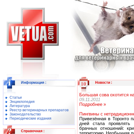
Информация
:
Новости
:
Большая сова охотится н
Статьи
09.11.2011
Энциклопедия
Подробнее »
Литература
Реестр ветеринарных препаратов
Пингвины с нетрадиционн
Законодательство
Периодические издания
Привезённая в Торонто 
дней стала проявлять 
брачных отношений: кр
Справочная
:
территорию. Необычная па