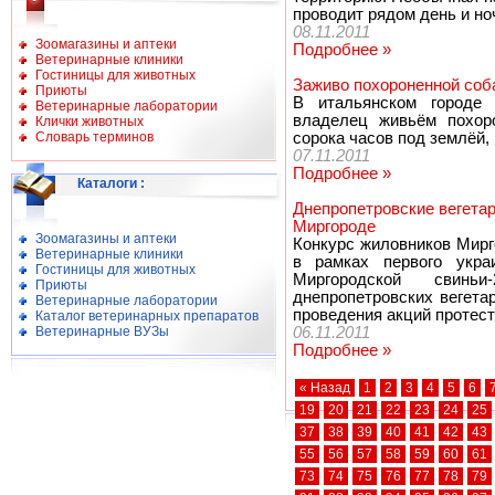
проводит рядом день и но
08.11.2011
Зоомагазины и аптеки
Подробнее »
Ветеринарные клиники
Гостиницы для животных
Заживо похороненной соб
Приюты
В итальянском городе 
Ветеринарные лаборатории
владелец живьём похор
Клички животных
Словарь терминов
сорока часов под землёй,
07.11.2011
Подробнее »
Каталоги
:
Днепропетровские вегетар
Миргороде
Зоомагазины и аптеки
Конкурс жиловников Мирг
Ветеринарные клиники
в рамках первого укра
Гостиницы для животных
Миргородской свиньи
Приюты
днепропетровских вегета
Ветеринарные лаборатории
проведения акций протест
Каталог ветеринарных препаратов
Ветеринарные ВУЗы
06.11.2011
Подробнее »
« Назад
1
2
3
4
5
6
19
20
21
22
23
24
25
37
38
39
40
41
42
43
55
56
57
58
59
60
61
73
74
75
76
77
78
79