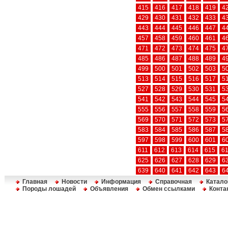
415
416
417
418
419
4
429
430
431
432
433
4
443
444
445
446
447
4
457
458
459
460
461
4
471
472
473
474
475
4
485
486
487
488
489
4
499
500
501
502
503
5
513
514
515
516
517
5
527
528
529
530
531
5
541
542
543
544
545
5
555
556
557
558
559
5
569
570
571
572
573
5
583
584
585
586
587
5
597
598
599
600
601
6
611
612
613
614
615
6
625
626
627
628
629
6
639
640
641
642
643
6
Главная
Новости
Информация
Справочная
Катало
Породы лошадей
Объявления
Обмен ссылками
Конта