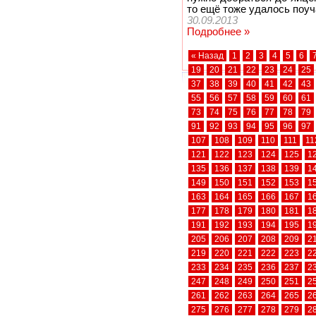
то ещё тоже удалось поуч
30.09.2013
Подробнее »
« Назад
1
2
3
4
5
6
19
20
21
22
23
24
25
37
38
39
40
41
42
43
55
56
57
58
59
60
61
73
74
75
76
77
78
79
91
92
93
94
95
96
97
107
108
109
110
111
11
121
122
123
124
125
1
135
136
137
138
139
1
149
150
151
152
153
1
163
164
165
166
167
1
177
178
179
180
181
1
191
192
193
194
195
1
205
206
207
208
209
2
219
220
221
222
223
2
233
234
235
236
237
2
247
248
249
250
251
2
261
262
263
264
265
2
275
276
277
278
279
2