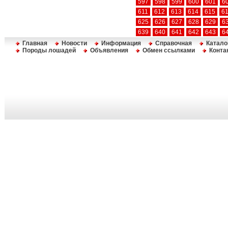
597
598
599
600
601
6
611
612
613
614
615
6
625
626
627
628
629
6
639
640
641
642
643
6
Главная
Новости
Информация
Справочная
Катало
Породы лошадей
Объявления
Обмен ссылками
Конта