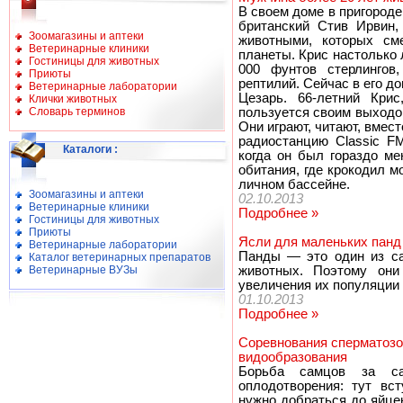
В своем доме в пригороде
британский Стив Ирвин,
Зоомагазины и аптеки
животными, которых см
Ветеринарные клиники
планеты. Крис настолько 
Гостиницы для животных
000 фунтов стерлинго
Приюты
рептилий. Сейчас в его д
Ветеринарные лаборатории
Цезарь. 66-летний Кри
Клички животных
Словарь терминов
пользуется своим выходо
Они играют, читают, вме
радиостанцию Classic F
Каталоги
:
когда он был гораздо ме
обитания, где крокодил м
личном бассейне.
Зоомагазины и аптеки
02.10.2013
Ветеринарные клиники
Подробнее »
Гостиницы для животных
Приюты
Ясли для маленьких панд
Ветеринарные лаборатории
Панды — это один из са
Каталог ветеринарных препаратов
Ветеринарные ВУЗы
животных. Поэтому они
увеличения их популяции 
01.10.2013
Подробнее »
Соревнования сперматозо
видообразования
Борьба самцов за са
оплодотворения: тут вс
нужно добраться до яйце