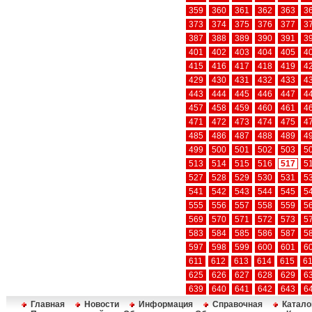
359
360
361
362
363
3
373
374
375
376
377
3
387
388
389
390
391
3
401
402
403
404
405
4
415
416
417
418
419
4
429
430
431
432
433
4
443
444
445
446
447
4
457
458
459
460
461
4
471
472
473
474
475
4
485
486
487
488
489
4
499
500
501
502
503
5
513
514
515
516
517
5
527
528
529
530
531
5
541
542
543
544
545
5
555
556
557
558
559
5
569
570
571
572
573
5
583
584
585
586
587
5
597
598
599
600
601
6
611
612
613
614
615
6
625
626
627
628
629
6
639
640
641
642
643
6
Главная
Новости
Информация
Справочная
Катало