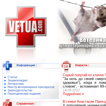
Информация
:
Новости
:
Серый попугай по кличке 
Статьи
"За ночь до своей смерти
Энциклопедия
здоровье"), когда я ло
Литература
словом", - вспоминает 89-
Реестр ветеринарных препаратов
14.09.2012
Законодательство
Периодические издания
Подробнее »
В семье Анастасии Прихо
Справочная
:
У популярной украинско