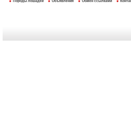
Породы лошадей
Объявления
Обмен ссылками
Конта